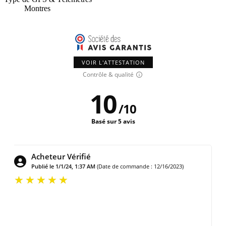
Montres
VOIR L'ATTESTATION
Contrôle & qualité
10
/
10
Basé sur 5 avis
Acheteur Vérifié
e de commande : 11/23/2025)
Publié le 8/18/25, 6:38 AM
(Date de 
d utilisation et desgn