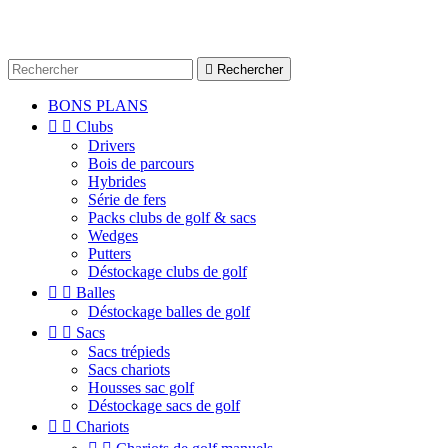

Rechercher
BONS PLANS


Clubs
Drivers
Bois de parcours
Hybrides
Série de fers
Packs clubs de golf & sacs
Wedges
Putters
Déstockage clubs de golf


Balles
Déstockage balles de golf


Sacs
Sacs trépieds
Sacs chariots
Housses sac golf
Déstockage sacs de golf


Chariots