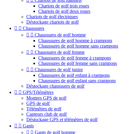


Chariots de golf manuels
Chariots de golf trois roues
Chariots de golf deux roues
Chariots de golf électriques
Déstockage chariots de golf


Chaussures


Chaussures de golf homme
Chaussures de golf homme à crampons
Chaussures de golf homme sans crampons


Chaussures de golf femme
Chaussures de golf femme à crampons
Chaussures de golf femme sans crampons


Chaussures de golf junior
Chaussures de golf enfant à crampons
Chaussures de golf enfant sans crampons
Déstockage chaussures de golf


GPS/Télémètres
Montres GPS de golf
GPS de golf
Télémètres de golf
Capteurs club de golf
Déstockage GPS et télémètres de golf


Gants


Gants de golf homme