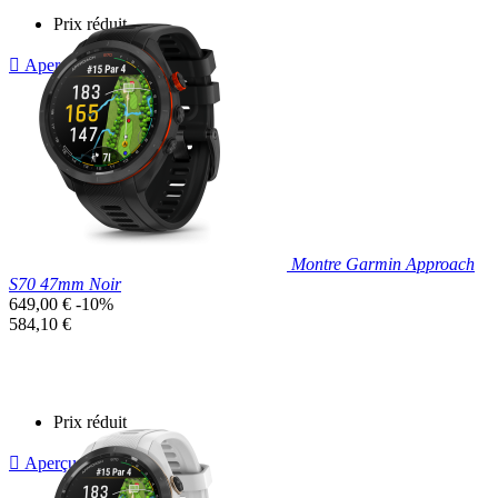
Prix réduit

Aperçu rapide
Montre Garmin Approach
S70 47mm Noir
Prix
649,00 €
-10%
de
Prix
584,10 €
base
unitaire
Prix réduit

Aperçu rapide