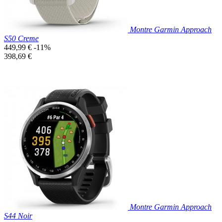
Montre Garmin Approach
S50 Creme
Prix
449,99 €
-11%
de
Prix
398,69 €
base
unitaire
Prix réduit

Aperçu rapide
Montre Garmin Approach
S44 Noir