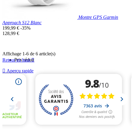
Montre GPS Garmin
Approach S12 Blanc
Prix
199,99 €
-35%
de
Prix
128,99 €
base
unitaire
Affichage 1-6 de 6 article(s)
Prix réduit
Retour en haut


Aperçu rapide