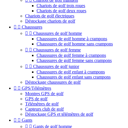


Chariots de golf manuels
Chariots de golf trois roues
Chariots de golf deux roues
Chariots de golf électriques
Déstockage chariots de golf


Chaussures


Chaussures de golf homme
Chaussures de golf homme à crampons
Chaussures de golf homme sans crampons


Chaussures de golf femme
Chaussures de golf femme à crampons
Chaussures de golf femme sans crampons


Chaussures de golf junior
Chaussures de golf enfant à crampons
Chaussures de golf enfant sans crampons
Déstockage chaussures de golf


GPS/Télémètres
Montres GPS de golf
GPS de golf
Télémètres de golf
Capteurs club de golf
Déstockage GPS et télémètres de golf


Gants


Gants de golf homme