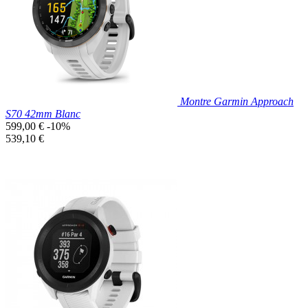
Montre Garmin Approach
S70 42mm Blanc
Prix
599,00 €
-10%
de
Prix
539,10 €
base
unitaire
Prix réduit

Aperçu rapide