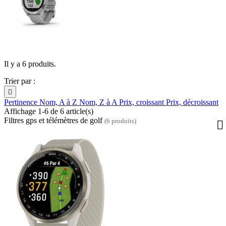
Il y a 6 produits.
Trier par :

Pertinence
Nom, A à Z
Nom, Z à A
Prix, croissant
Prix, décroissant
Affichage 1-6 de 6 article(s)
Filtres gps et télémètres de golf
(6 produits)