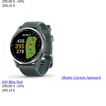
Prix
299,00 €
-10%
de
Prix
269,10 €
base
unitaire
Prix réduit

Aperçu rapide
Montre Garmin Approach
S44 Bleu Nuit
Prix
299,00 €
-10%
de
Prix
269,10 €
base
unitaire