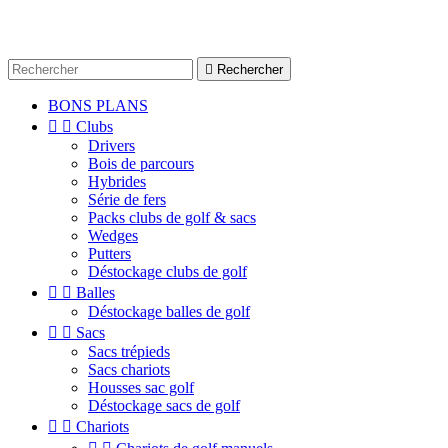

Rechercher
BONS PLANS


Clubs
Drivers
Bois de parcours
Hybrides
Série de fers
Packs clubs de golf & sacs
Wedges
Putters
Déstockage clubs de golf


Balles
Déstockage balles de golf


Sacs
Sacs trépieds
Sacs chariots
Housses sac golf
Déstockage sacs de golf


Chariots