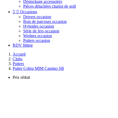
Déstockage accessoires
Pièces détachées chariot de golf


Occasions
Drivers occasion
Bois de parcours occasion
Hybrides occasion
Série de fers occasion
Wedges occasion
Putters occasion
RDV fitting
Accueil
Clubs
Putters
Putter Cobra MIM Camino SB
Prix réduit