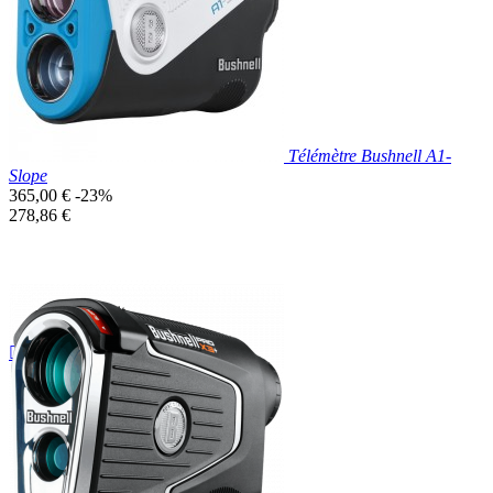
Télémètre Bushnell A1-
Slope
Prix
365,00 €
-23%
de
Prix
278,86 €
base
unitaire
Prix réduit

Aperçu rapide