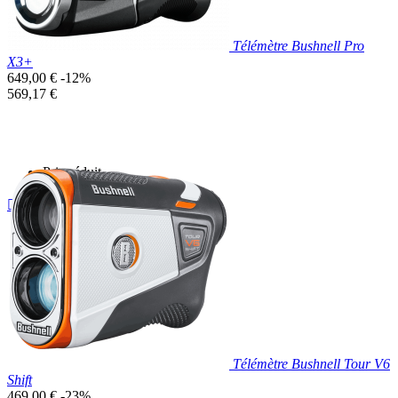
Télémètre Bushnell Pro
X3+
Prix
649,00 €
-12%
de
Prix
569,17 €
base
unitaire
Prix réduit

Aperçu rapide
Télémètre Bushnell Tour V6
Shift
Prix
469,00 €
-23%