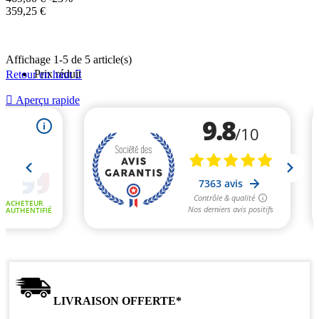
de
Prix
359,25 €
base
unitaire
Affichage 1-5 de 5 article(s)
Prix réduit
Retour en haut


Aperçu rapide
LIVRAISON OFFERTE*