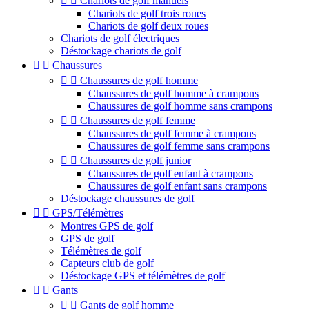


Chariots de golf manuels
Chariots de golf trois roues
Chariots de golf deux roues
Chariots de golf électriques
Déstockage chariots de golf


Chaussures


Chaussures de golf homme
Chaussures de golf homme à crampons
Chaussures de golf homme sans crampons


Chaussures de golf femme
Chaussures de golf femme à crampons
Chaussures de golf femme sans crampons


Chaussures de golf junior
Chaussures de golf enfant à crampons
Chaussures de golf enfant sans crampons
Déstockage chaussures de golf


GPS/Télémètres
Montres GPS de golf
GPS de golf
Télémètres de golf
Capteurs club de golf
Déstockage GPS et télémètres de golf


Gants


Gants de golf homme