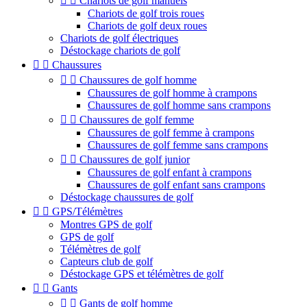


Chariots de golf manuels
Chariots de golf trois roues
Chariots de golf deux roues
Chariots de golf électriques
Déstockage chariots de golf


Chaussures


Chaussures de golf homme
Chaussures de golf homme à crampons
Chaussures de golf homme sans crampons


Chaussures de golf femme
Chaussures de golf femme à crampons
Chaussures de golf femme sans crampons


Chaussures de golf junior
Chaussures de golf enfant à crampons
Chaussures de golf enfant sans crampons
Déstockage chaussures de golf


GPS/Télémètres
Montres GPS de golf
GPS de golf
Télémètres de golf
Capteurs club de golf
Déstockage GPS et télémètres de golf


Gants


Gants de golf homme