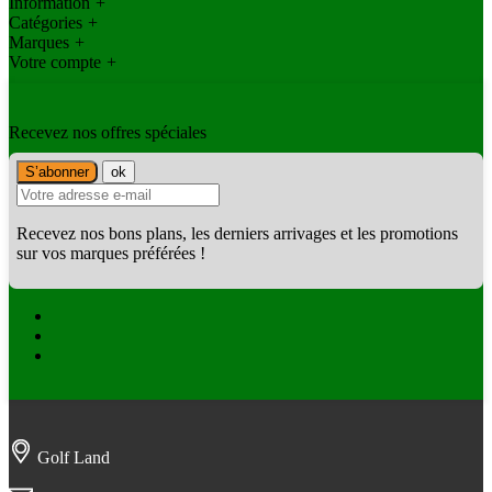
Information
+
Catégories
+
Marques
+
Votre compte
+
Recevez nos offres spéciales
Recevez nos bons plans, les derniers arrivages et les promotions
sur vos marques préférées !
Facebook
Twitter
Instagram
Golf Land