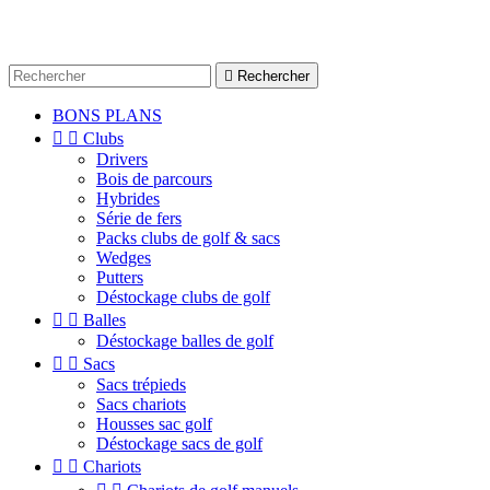

Rechercher
BONS PLANS


Clubs
Drivers
Bois de parcours
Hybrides
Série de fers
Packs clubs de golf & sacs
Wedges
Putters
Déstockage clubs de golf


Balles
Déstockage balles de golf


Sacs
Sacs trépieds
Sacs chariots
Housses sac golf
Déstockage sacs de golf


Chariots