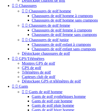
Déstockage chariots de golf


Chaussures


Chaussures de golf homme
Chaussures de golf homme à crampons
Chaussures de golf homme sans crampons


Chaussures de golf femme
Chaussures de golf femme à crampons
Chaussures de golf femme sans crampons


Chaussures de golf junior
Chaussures de golf enfant à crampons
Chaussures de golf enfant sans crampons
Déstockage chaussures de golf


GPS/Télémètres
Montres GPS de golf
GPS de golf
Télémètres de golf
Capteurs club de golf
Déstockage GPS et télémètres de golf


Gants


Gants de golf homme
Gants de golf synthétiques homme
Gants de golf cuir homme
Gants de golf pluie homme
Gants de golf hiver homme