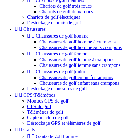


Chariots de golf manuels
Chariots de golf trois roues
Chariots de golf deux roues
Chariots de golf électriques
Déstockage chariots de golf


Chaussures


Chaussures de golf homme
Chaussures de golf homme à crampons
Chaussures de golf homme sans crampons


Chaussures de golf femme
Chaussures de golf femme à crampons
Chaussures de golf femme sans crampons


Chaussures de golf junior
Chaussures de golf enfant à crampons
Chaussures de golf enfant sans crampons
Déstockage chaussures de golf


GPS/Télémètres
Montres GPS de golf
GPS de golf
Télémètres de golf
Capteurs club de golf
Déstockage GPS et télémètres de golf


Gants


Gants de golf homme