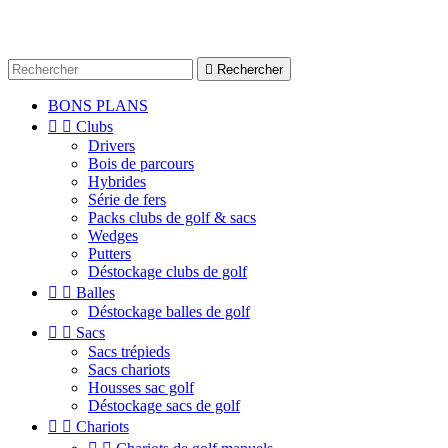

Rechercher
BONS PLANS


Clubs
Drivers
Bois de parcours
Hybrides
Série de fers
Packs clubs de golf & sacs
Wedges
Putters
Déstockage clubs de golf


Balles
Déstockage balles de golf


Sacs
Sacs trépieds
Sacs chariots
Housses sac golf
Déstockage sacs de golf


Chariots