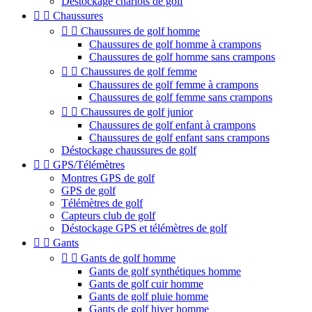
Déstockage chariots de golf


Chaussures


Chaussures de golf homme
Chaussures de golf homme à crampons
Chaussures de golf homme sans crampons


Chaussures de golf femme
Chaussures de golf femme à crampons
Chaussures de golf femme sans crampons


Chaussures de golf junior
Chaussures de golf enfant à crampons
Chaussures de golf enfant sans crampons
Déstockage chaussures de golf


GPS/Télémètres
Montres GPS de golf
GPS de golf
Télémètres de golf
Capteurs club de golf
Déstockage GPS et télémètres de golf


Gants


Gants de golf homme
Gants de golf synthétiques homme
Gants de golf cuir homme
Gants de golf pluie homme
Gants de golf hiver homme