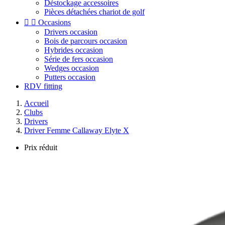
Déstockage accessoires
Pièces détachées chariot de golf


Occasions
Drivers occasion
Bois de parcours occasion
Hybrides occasion
Série de fers occasion
Wedges occasion
Putters occasion
RDV fitting
Accueil
Clubs
Drivers
Driver Femme Callaway Elyte X
Prix réduit