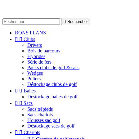

Rechercher
BONS PLANS


Clubs
Drivers
Bois de parcours
Hybrides
Série de fers
Packs clubs de golf & sacs
Wedges
Putters
Déstockage clubs de golf


Balles
Déstockage balles de golf


Sacs
Sacs trépieds
Sacs chariots
Housses sac golf
Déstockage sacs de golf


Chariots