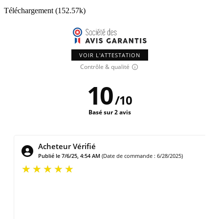
Téléchargement (152.57k)
VOIR L'ATTESTATION
Contrôle & qualité
10
/
10
Basé sur 2 avis
Acheteur Vérifié
Publié le 1/1/21, 3:09 PM
(Date de commande : 12/28/2020)
Ravie magnifique produit ! Attention taille un peu grand !
Finition superbe !