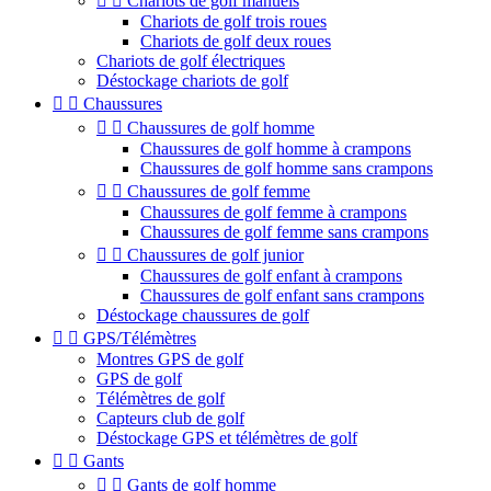


Chariots de golf manuels
Chariots de golf trois roues
Chariots de golf deux roues
Chariots de golf électriques
Déstockage chariots de golf


Chaussures


Chaussures de golf homme
Chaussures de golf homme à crampons
Chaussures de golf homme sans crampons


Chaussures de golf femme
Chaussures de golf femme à crampons
Chaussures de golf femme sans crampons


Chaussures de golf junior
Chaussures de golf enfant à crampons
Chaussures de golf enfant sans crampons
Déstockage chaussures de golf


GPS/Télémètres
Montres GPS de golf
GPS de golf
Télémètres de golf
Capteurs club de golf
Déstockage GPS et télémètres de golf


Gants


Gants de golf homme