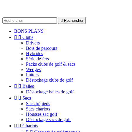

Rechercher
BONS PLANS


Clubs
Drivers
Bois de parcours
Hybrides
Série de fers
Packs clubs de golf & sacs
Wedges
Putters
Déstockage clubs de golf


Balles
Déstockage balles de golf


Sacs
Sacs trépieds
Sacs chariots
Housses sac golf
Déstockage sacs de golf


Chariots