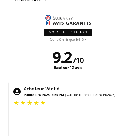
VOIR L'ATTESTATION
Contrôle & qualité
9.2
/
10
Basé sur 12 avis
Acheteur Vérifié
Publié le 9/8/25, 7:14 AM
(Date de commande : 9/4/2025)
Vraiment super j’ai été le premier surpris de la vitesse à laquelle
c’est arrivé. Produit très bien emballé