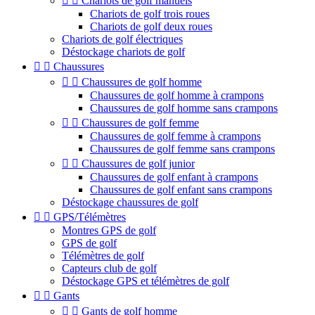


Chariots de golf manuels
Chariots de golf trois roues
Chariots de golf deux roues
Chariots de golf électriques
Déstockage chariots de golf


Chaussures


Chaussures de golf homme
Chaussures de golf homme à crampons
Chaussures de golf homme sans crampons


Chaussures de golf femme
Chaussures de golf femme à crampons
Chaussures de golf femme sans crampons


Chaussures de golf junior
Chaussures de golf enfant à crampons
Chaussures de golf enfant sans crampons
Déstockage chaussures de golf


GPS/Télémètres
Montres GPS de golf
GPS de golf
Télémètres de golf
Capteurs club de golf
Déstockage GPS et télémètres de golf


Gants


Gants de golf homme