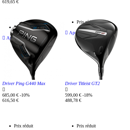
de
Prix
base
unitaire
619,65 €
base
unitaire
Prix réduit
Prix réduit

Aperçu rapide

Aperçu rapide
Driver Ping G440 Max
Driver Titleist GT2


Prix
Prix
685,00 €
-10%
599,00 €
-18%
de
Prix
de
Prix
616,50 €
488,78 €
base
unitaire
base
unitaire
Prix réduit
Prix réduit