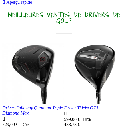

Aperçu rapide
MEILLEURES VENTES DE DRIVERS DE
GOLF
Driver Callaway Quantum Triple
Driver Titleist GT3
Diamond Max


Prix
599,00 €
-18%
Prix
de
Prix
729,00 €
-15%
488,78 €