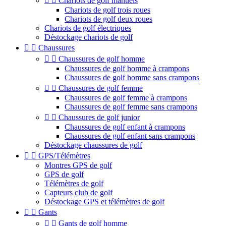


Chariots de golf manuels
Chariots de golf trois roues
Chariots de golf deux roues
Chariots de golf électriques
Déstockage chariots de golf


Chaussures


Chaussures de golf homme
Chaussures de golf homme à crampons
Chaussures de golf homme sans crampons


Chaussures de golf femme
Chaussures de golf femme à crampons
Chaussures de golf femme sans crampons


Chaussures de golf junior
Chaussures de golf enfant à crampons
Chaussures de golf enfant sans crampons
Déstockage chaussures de golf


GPS/Télémètres
Montres GPS de golf
GPS de golf
Télémètres de golf
Capteurs club de golf
Déstockage GPS et télémètres de golf


Gants


Gants de golf homme