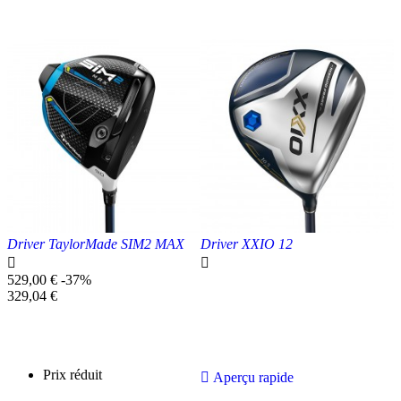
Prix réduit
Prix réduit

Aperçu rapide

Aperçu rapide
Driver TaylorMade SIM2 MAX
Driver XXIO 12


Prix
529,00 €
-37%
de
Prix
329,04 €
base
unitaire
Prix réduit

Aperçu rapide