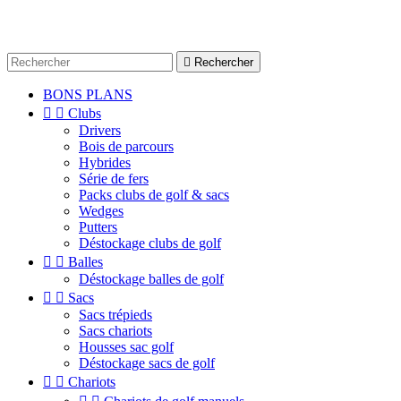

Rechercher
BONS PLANS


Clubs
Drivers
Bois de parcours
Hybrides
Série de fers
Packs clubs de golf & sacs
Wedges
Putters
Déstockage clubs de golf


Balles
Déstockage balles de golf


Sacs
Sacs trépieds
Sacs chariots
Housses sac golf
Déstockage sacs de golf


Chariots