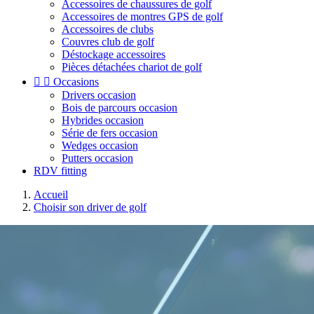
Accessoires de chaussures de golf
Accessoires de montres GPS de golf
Accessoires de clubs
Couvres club de golf
Déstockage accessoires
Pièces détachées chariot de golf


Occasions
Drivers occasion
Bois de parcours occasion
Hybrides occasion
Série de fers occasion
Wedges occasion
Putters occasion
RDV fitting
Accueil
Choisir son driver de golf