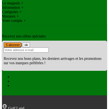
Le magasin
+
Information
+
Catégories
+
Marques
+
Votre compte
+
Recevez nos offres spéciales
Recevez nos bons plans, les derniers arrivages et les promotions
sur vos marques préférées !
Facebook
Twitter
Instagram
Golf Land