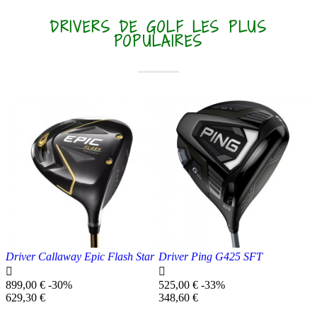
DRIVERS DE GOLF LES PLUS
POPULAIRES
Driver Callaway Epic Flash Star
Driver Ping G425 SFT


Prix
Prix
899,00 €
-30%
525,00 €
-33%
de
Prix
de
Prix
629,30 €
348,60 €
base
unitaire
base
unitaire