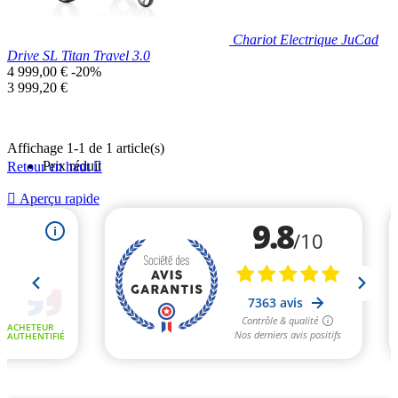
Chariot Electrique JuCad
Drive SL Titan Travel 3.0
Prix
4 999,00 €
-20%
de
Prix
3 999,20 €
base
unitaire
Affichage 1-1 de 1 article(s)
Prix réduit
Retour en haut


Aperçu rapide