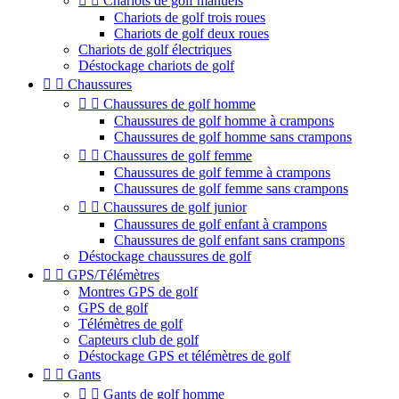


Chariots de golf manuels
Chariots de golf trois roues
Chariots de golf deux roues
Chariots de golf électriques
Déstockage chariots de golf


Chaussures


Chaussures de golf homme
Chaussures de golf homme à crampons
Chaussures de golf homme sans crampons


Chaussures de golf femme
Chaussures de golf femme à crampons
Chaussures de golf femme sans crampons


Chaussures de golf junior
Chaussures de golf enfant à crampons
Chaussures de golf enfant sans crampons
Déstockage chaussures de golf


GPS/Télémètres
Montres GPS de golf
GPS de golf
Télémètres de golf
Capteurs club de golf
Déstockage GPS et télémètres de golf


Gants


Gants de golf homme