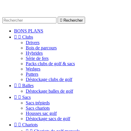

Rechercher
BONS PLANS


Clubs
Drivers
Bois de parcours
Hybrides
Série de fers
Packs clubs de golf & sacs
Wedges
Putters
Déstockage clubs de golf


Balles
Déstockage balles de golf


Sacs
Sacs trépieds
Sacs chariots
Housses sac golf
Déstockage sacs de golf


Chariots