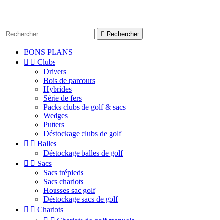

Rechercher
BONS PLANS


Clubs
Drivers
Bois de parcours
Hybrides
Série de fers
Packs clubs de golf & sacs
Wedges
Putters
Déstockage clubs de golf


Balles
Déstockage balles de golf


Sacs
Sacs trépieds
Sacs chariots
Housses sac golf
Déstockage sacs de golf


Chariots