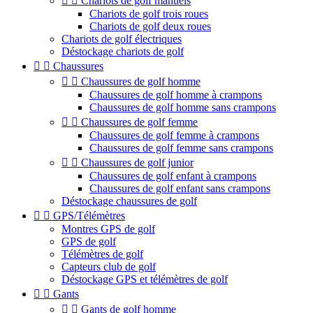


Chariots de golf manuels
Chariots de golf trois roues
Chariots de golf deux roues
Chariots de golf électriques
Déstockage chariots de golf


Chaussures


Chaussures de golf homme
Chaussures de golf homme à crampons
Chaussures de golf homme sans crampons


Chaussures de golf femme
Chaussures de golf femme à crampons
Chaussures de golf femme sans crampons


Chaussures de golf junior
Chaussures de golf enfant à crampons
Chaussures de golf enfant sans crampons
Déstockage chaussures de golf


GPS/Télémètres
Montres GPS de golf
GPS de golf
Télémètres de golf
Capteurs club de golf
Déstockage GPS et télémètres de golf


Gants


Gants de golf homme