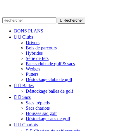

Rechercher
BONS PLANS


Clubs
Drivers
Bois de parcours
Hybrides
Série de fers
Packs clubs de golf & sacs
Wedges
Putters
Déstockage clubs de golf


Balles
Déstockage balles de golf


Sacs
Sacs trépieds
Sacs chariots
Housses sac golf
Déstockage sacs de golf


Chariots