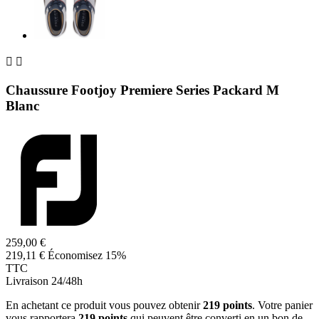


Chaussure Footjoy Premiere Series Packard M
Blanc
259,00 €
219,11 €
Économisez 15%
TTC
Livraison 24/48h
En achetant ce produit vous pouvez obtenir
219
points
. Votre panier
vous rapportera
219
points
qui peuvent être converti en un bon de