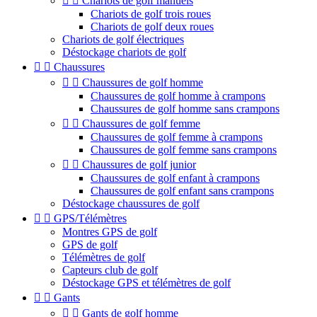


Chariots de golf manuels
Chariots de golf trois roues
Chariots de golf deux roues
Chariots de golf électriques
Déstockage chariots de golf


Chaussures


Chaussures de golf homme
Chaussures de golf homme à crampons
Chaussures de golf homme sans crampons


Chaussures de golf femme
Chaussures de golf femme à crampons
Chaussures de golf femme sans crampons


Chaussures de golf junior
Chaussures de golf enfant à crampons
Chaussures de golf enfant sans crampons
Déstockage chaussures de golf


GPS/Télémètres
Montres GPS de golf
GPS de golf
Télémètres de golf
Capteurs club de golf
Déstockage GPS et télémètres de golf


Gants


Gants de golf homme