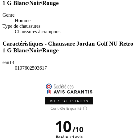
1 G Blanc/Noir/Rouge
Genre
Homme
Type de chaussures
Chaussures à crampons
Caractéristiques - Chaussure Jordan Golf NU Retro
1 G Blanc/Noir/Rouge
ean13
0197602593617
VOIR L'ATTESTATION
Contrôle & qualité
10
/
10
Basé sur 1 avis