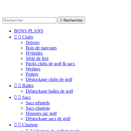

Rechercher
BONS PLANS


Clubs
Drivers
Bois de parcours
Hybrides
Série de fers
Packs clubs de golf & sacs
Wedges
Putters
Déstockage clubs de golf


Balles
Déstockage balles de golf


Sacs
Sacs trépieds
Sacs chariots
Housses sac golf
Déstockage sacs de golf


Chariots