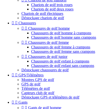


Chariots de golf manuels
Chariots de golf trois roues
Chariots de golf deux roues
Chariots de golf électriques
Déstockage chariots de golf


Chaussures


Chaussures de golf homme
Chaussures de golf homme à crampons
Chaussures de golf homme sans crampons


Chaussures de golf femme
Chaussures de golf femme à crampons
Chaussures de golf femme sans crampons


Chaussures de golf junior
Chaussures de golf enfant à crampons
Chaussures de golf enfant sans crampons
Déstockage chaussures de golf


GPS/Télémètres
Montres GPS de golf
GPS de golf
Télémètres de golf
Capteurs club de golf
Déstockage GPS et télémètres de golf


Gants


Gants de golf homme