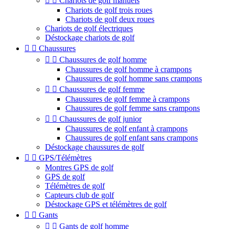


Chariots de golf manuels
Chariots de golf trois roues
Chariots de golf deux roues
Chariots de golf électriques
Déstockage chariots de golf


Chaussures


Chaussures de golf homme
Chaussures de golf homme à crampons
Chaussures de golf homme sans crampons


Chaussures de golf femme
Chaussures de golf femme à crampons
Chaussures de golf femme sans crampons


Chaussures de golf junior
Chaussures de golf enfant à crampons
Chaussures de golf enfant sans crampons
Déstockage chaussures de golf


GPS/Télémètres
Montres GPS de golf
GPS de golf
Télémètres de golf
Capteurs club de golf
Déstockage GPS et télémètres de golf


Gants


Gants de golf homme