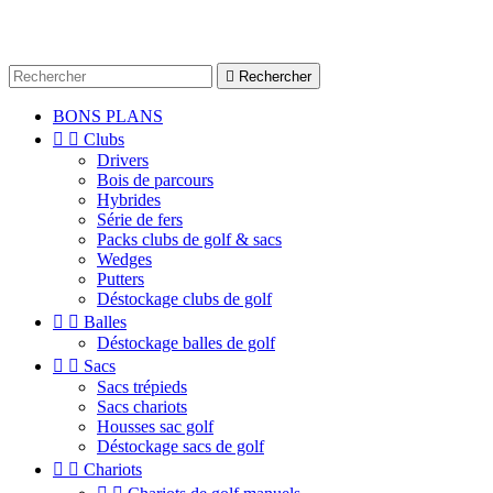

Rechercher
BONS PLANS


Clubs
Drivers
Bois de parcours
Hybrides
Série de fers
Packs clubs de golf & sacs
Wedges
Putters
Déstockage clubs de golf


Balles
Déstockage balles de golf


Sacs
Sacs trépieds
Sacs chariots
Housses sac golf
Déstockage sacs de golf


Chariots