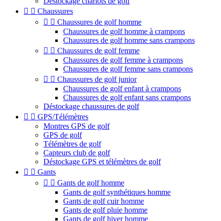
Déstockage chariots de golf


Chaussures


Chaussures de golf homme
Chaussures de golf homme à crampons
Chaussures de golf homme sans crampons


Chaussures de golf femme
Chaussures de golf femme à crampons
Chaussures de golf femme sans crampons


Chaussures de golf junior
Chaussures de golf enfant à crampons
Chaussures de golf enfant sans crampons
Déstockage chaussures de golf


GPS/Télémètres
Montres GPS de golf
GPS de golf
Télémètres de golf
Capteurs club de golf
Déstockage GPS et télémètres de golf


Gants


Gants de golf homme
Gants de golf synthétiques homme
Gants de golf cuir homme
Gants de golf pluie homme
Gants de golf hiver homme