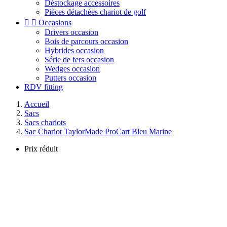
Déstockage accessoires
Pièces détachées chariot de golf


Occasions
Drivers occasion
Bois de parcours occasion
Hybrides occasion
Série de fers occasion
Wedges occasion
Putters occasion
RDV fitting
Accueil
Sacs
Sacs chariots
Sac Chariot TaylorMade ProCart Bleu Marine
Prix réduit