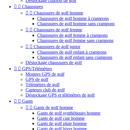
Déstockage chariots de golf


Chaussures


Chaussures de golf homme
Chaussures de golf homme à crampons
Chaussures de golf homme sans crampons


Chaussures de golf femme
Chaussures de golf femme à crampons
Chaussures de golf femme sans crampons


Chaussures de golf junior
Chaussures de golf enfant à crampons
Chaussures de golf enfant sans crampons
Déstockage chaussures de golf


GPS/Télémètres
Montres GPS de golf
GPS de golf
Télémètres de golf
Capteurs club de golf
Déstockage GPS et télémètres de golf


Gants


Gants de golf homme
Gants de golf synthétiques homme
Gants de golf cuir homme
Gants de golf pluie homme
Gants de golf hiver homme