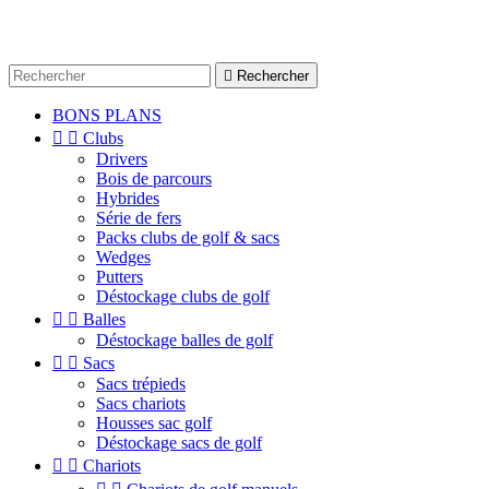

Rechercher
BONS PLANS


Clubs
Drivers
Bois de parcours
Hybrides
Série de fers
Packs clubs de golf & sacs
Wedges
Putters
Déstockage clubs de golf


Balles
Déstockage balles de golf


Sacs
Sacs trépieds
Sacs chariots
Housses sac golf
Déstockage sacs de golf


Chariots