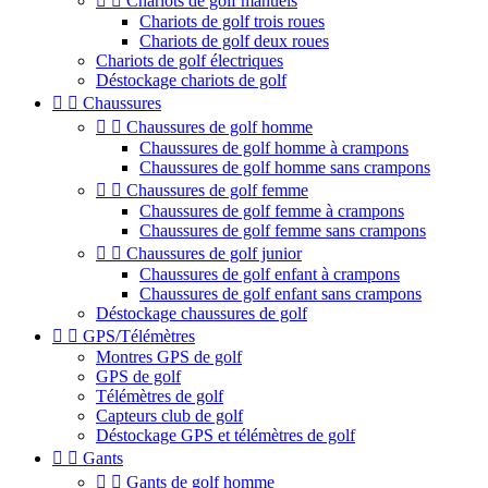


Chariots de golf manuels
Chariots de golf trois roues
Chariots de golf deux roues
Chariots de golf électriques
Déstockage chariots de golf


Chaussures


Chaussures de golf homme
Chaussures de golf homme à crampons
Chaussures de golf homme sans crampons


Chaussures de golf femme
Chaussures de golf femme à crampons
Chaussures de golf femme sans crampons


Chaussures de golf junior
Chaussures de golf enfant à crampons
Chaussures de golf enfant sans crampons
Déstockage chaussures de golf


GPS/Télémètres
Montres GPS de golf
GPS de golf
Télémètres de golf
Capteurs club de golf
Déstockage GPS et télémètres de golf


Gants


Gants de golf homme