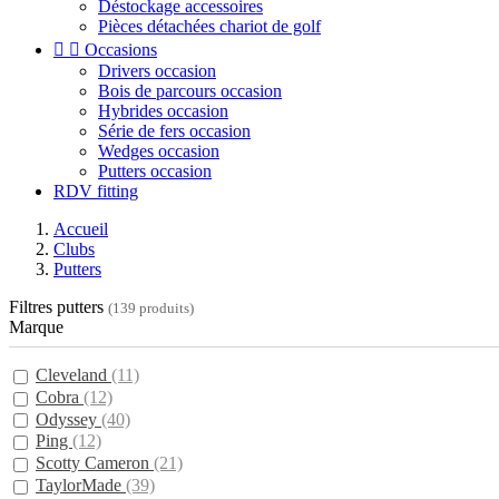
Déstockage accessoires
Pièces détachées chariot de golf


Occasions
Drivers occasion
Bois de parcours occasion
Hybrides occasion
Série de fers occasion
Wedges occasion
Putters occasion
RDV fitting
Accueil
Clubs
Putters
Filtres putters
(139 produits)
Marque
Cleveland
(11)
Cobra
(12)
Odyssey
(40)
Ping
(12)
Scotty Cameron
(21)
TaylorMade
(39)