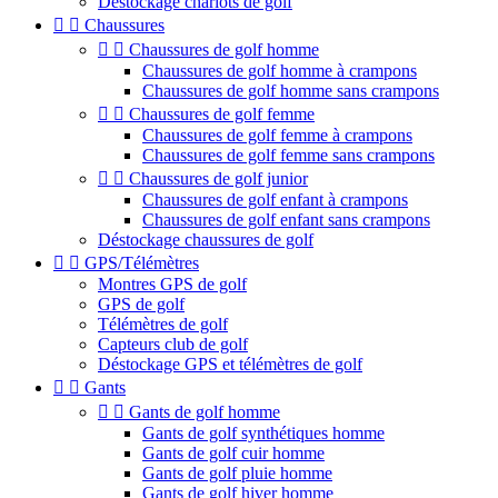
Déstockage chariots de golf


Chaussures


Chaussures de golf homme
Chaussures de golf homme à crampons
Chaussures de golf homme sans crampons


Chaussures de golf femme
Chaussures de golf femme à crampons
Chaussures de golf femme sans crampons


Chaussures de golf junior
Chaussures de golf enfant à crampons
Chaussures de golf enfant sans crampons
Déstockage chaussures de golf


GPS/Télémètres
Montres GPS de golf
GPS de golf
Télémètres de golf
Capteurs club de golf
Déstockage GPS et télémètres de golf


Gants


Gants de golf homme
Gants de golf synthétiques homme
Gants de golf cuir homme
Gants de golf pluie homme
Gants de golf hiver homme