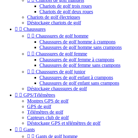


Chariots de golf manuels
Chariots de golf trois roues
Chariots de golf deux roues
Chariots de golf électriques
Déstockage chariots de golf


Chaussures


Chaussures de golf homme
Chaussures de golf homme à crampons
Chaussures de golf homme sans crampons


Chaussures de golf femme
Chaussures de golf femme à crampons
Chaussures de golf femme sans crampons


Chaussures de golf junior
Chaussures de golf enfant à crampons
Chaussures de golf enfant sans crampons
Déstockage chaussures de golf


GPS/Télémètres
Montres GPS de golf
GPS de golf
Télémètres de golf
Capteurs club de golf
Déstockage GPS et télémètres de golf


Gants


Gants de golf homme