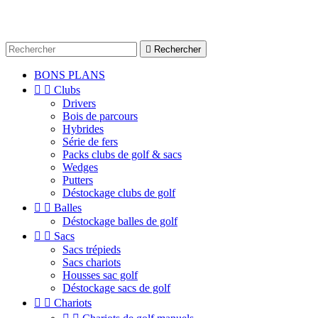

Rechercher
BONS PLANS


Clubs
Drivers
Bois de parcours
Hybrides
Série de fers
Packs clubs de golf & sacs
Wedges
Putters
Déstockage clubs de golf


Balles
Déstockage balles de golf


Sacs
Sacs trépieds
Sacs chariots
Housses sac golf
Déstockage sacs de golf


Chariots