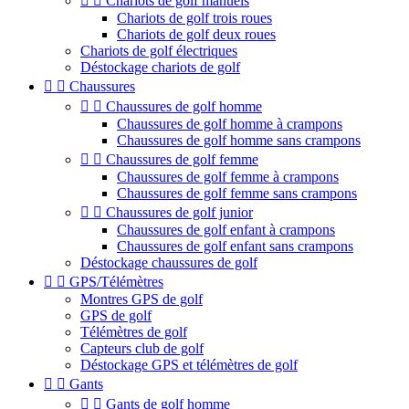


Chariots de golf manuels
Chariots de golf trois roues
Chariots de golf deux roues
Chariots de golf électriques
Déstockage chariots de golf


Chaussures


Chaussures de golf homme
Chaussures de golf homme à crampons
Chaussures de golf homme sans crampons


Chaussures de golf femme
Chaussures de golf femme à crampons
Chaussures de golf femme sans crampons


Chaussures de golf junior
Chaussures de golf enfant à crampons
Chaussures de golf enfant sans crampons
Déstockage chaussures de golf


GPS/Télémètres
Montres GPS de golf
GPS de golf
Télémètres de golf
Capteurs club de golf
Déstockage GPS et télémètres de golf


Gants


Gants de golf homme