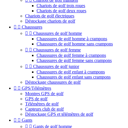


Chariots de golf manuels
Chariots de golf trois roues
Chariots de golf deux roues
Chariots de golf électriques
Déstockage chariots de golf


Chaussures


Chaussures de golf homme
Chaussures de golf homme à crampons
Chaussures de golf homme sans crampons


Chaussures de golf femme
Chaussures de golf femme à crampons
Chaussures de golf femme sans crampons


Chaussures de golf junior
Chaussures de golf enfant à crampons
Chaussures de golf enfant sans crampons
Déstockage chaussures de golf


GPS/Télémètres
Montres GPS de golf
GPS de golf
Télémètres de golf
Capteurs club de golf
Déstockage GPS et télémètres de golf


Gants


Gants de golf homme