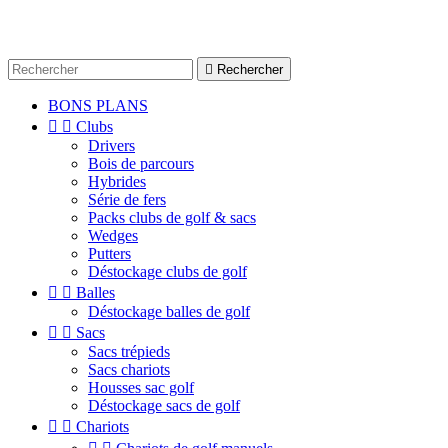

Rechercher
BONS PLANS


Clubs
Drivers
Bois de parcours
Hybrides
Série de fers
Packs clubs de golf & sacs
Wedges
Putters
Déstockage clubs de golf


Balles
Déstockage balles de golf


Sacs
Sacs trépieds
Sacs chariots
Housses sac golf
Déstockage sacs de golf


Chariots