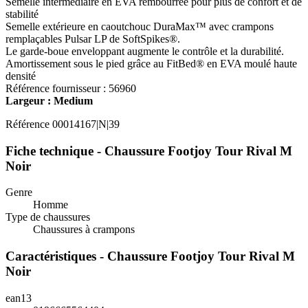
Semelle intermédiaire en EVA rembourrée pour plus de confort et de
stabilité
Semelle extérieure en caoutchouc DuraMax™ avec crampons
remplaçables Pulsar LP de SoftSpikes®.
Le garde-boue enveloppant augmente le contrôle et la durabilité.
Amortissement sous le pied grâce au FitBed® en EVA moulé haute
densité
Référence fournisseur : 56960
Largeur : Medium
Référence
00014167|N|39
Fiche technique - Chaussure Footjoy Tour Rival M
Noir
Genre
Homme
Type de chaussures
Chaussures à crampons
Caractéristiques - Chaussure Footjoy Tour Rival M
Noir
ean13