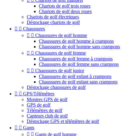


Chariots de golf manuels
Chariots de golf trois roues
Chariots de golf deux roues
Chariots de golf électriques
Déstockage chariots de golf


Chaussures


Chaussures de golf homme
Chaussures de golf homme à crampons
Chaussures de golf homme sans crampons


Chaussures de golf femme
Chaussures de golf femme à crampons
Chaussures de golf femme sans crampons


Chaussures de golf junior
Chaussures de golf enfant à crampons
Chaussures de golf enfant sans crampons
Déstockage chaussures de golf


GPS/Télémètres
Montres GPS de golf
GPS de golf
Télémètres de golf
Capteurs club de golf
Déstockage GPS et télémètres de golf


Gants


Gants de golf homme