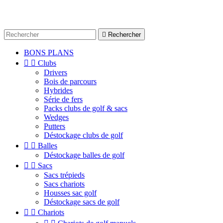

Rechercher
BONS PLANS


Clubs
Drivers
Bois de parcours
Hybrides
Série de fers
Packs clubs de golf & sacs
Wedges
Putters
Déstockage clubs de golf


Balles
Déstockage balles de golf


Sacs
Sacs trépieds
Sacs chariots
Housses sac golf
Déstockage sacs de golf


Chariots