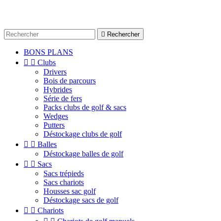

Rechercher
BONS PLANS


Clubs
Drivers
Bois de parcours
Hybrides
Série de fers
Packs clubs de golf & sacs
Wedges
Putters
Déstockage clubs de golf


Balles
Déstockage balles de golf


Sacs
Sacs trépieds
Sacs chariots
Housses sac golf
Déstockage sacs de golf


Chariots