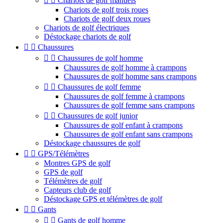


Chariots de golf manuels
Chariots de golf trois roues
Chariots de golf deux roues
Chariots de golf électriques
Déstockage chariots de golf


Chaussures


Chaussures de golf homme
Chaussures de golf homme à crampons
Chaussures de golf homme sans crampons


Chaussures de golf femme
Chaussures de golf femme à crampons
Chaussures de golf femme sans crampons


Chaussures de golf junior
Chaussures de golf enfant à crampons
Chaussures de golf enfant sans crampons
Déstockage chaussures de golf


GPS/Télémètres
Montres GPS de golf
GPS de golf
Télémètres de golf
Capteurs club de golf
Déstockage GPS et télémètres de golf


Gants


Gants de golf homme