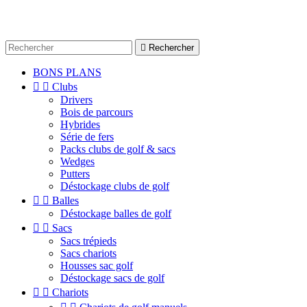

Rechercher
BONS PLANS


Clubs
Drivers
Bois de parcours
Hybrides
Série de fers
Packs clubs de golf & sacs
Wedges
Putters
Déstockage clubs de golf


Balles
Déstockage balles de golf


Sacs
Sacs trépieds
Sacs chariots
Housses sac golf
Déstockage sacs de golf


Chariots