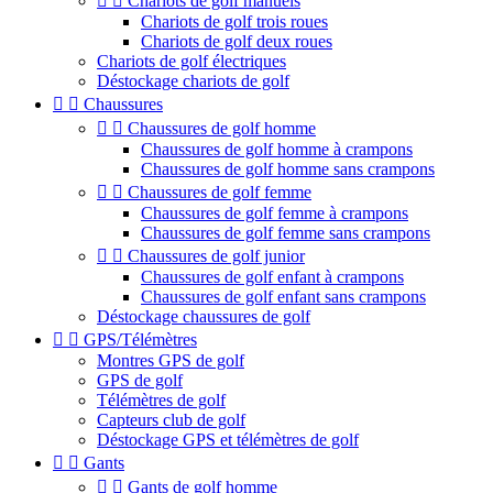


Chariots de golf manuels
Chariots de golf trois roues
Chariots de golf deux roues
Chariots de golf électriques
Déstockage chariots de golf


Chaussures


Chaussures de golf homme
Chaussures de golf homme à crampons
Chaussures de golf homme sans crampons


Chaussures de golf femme
Chaussures de golf femme à crampons
Chaussures de golf femme sans crampons


Chaussures de golf junior
Chaussures de golf enfant à crampons
Chaussures de golf enfant sans crampons
Déstockage chaussures de golf


GPS/Télémètres
Montres GPS de golf
GPS de golf
Télémètres de golf
Capteurs club de golf
Déstockage GPS et télémètres de golf


Gants


Gants de golf homme