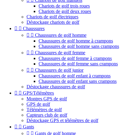


Chariots de golf manuels
Chariots de golf trois roues
Chariots de golf deux roues
Chariots de golf électriques
Déstockage chariots de golf


Chaussures


Chaussures de golf homme
Chaussures de golf homme à crampons
Chaussures de golf homme sans crampons


Chaussures de golf femme
Chaussures de golf femme à crampons
Chaussures de golf femme sans crampons


Chaussures de golf junior
Chaussures de golf enfant à crampons
Chaussures de golf enfant sans crampons
Déstockage chaussures de golf


GPS/Télémètres
Montres GPS de golf
GPS de golf
Télémètres de golf
Capteurs club de golf
Déstockage GPS et télémètres de golf


Gants


Gants de golf homme