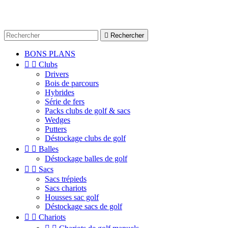

Rechercher
BONS PLANS


Clubs
Drivers
Bois de parcours
Hybrides
Série de fers
Packs clubs de golf & sacs
Wedges
Putters
Déstockage clubs de golf


Balles
Déstockage balles de golf


Sacs
Sacs trépieds
Sacs chariots
Housses sac golf
Déstockage sacs de golf


Chariots