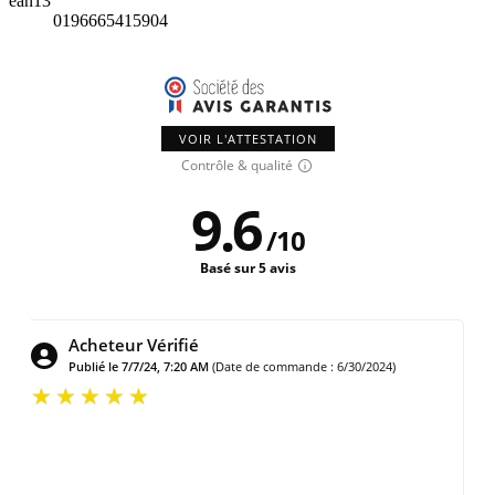
ean13
0196665415904
VOIR L'ATTESTATION
Contrôle & qualité
9.6
/
10
Basé sur 5 avis
Raymond H.
Publié le 7/31/26, 6:44 PM
(Date de commande : 7/17/2026)
Excellent