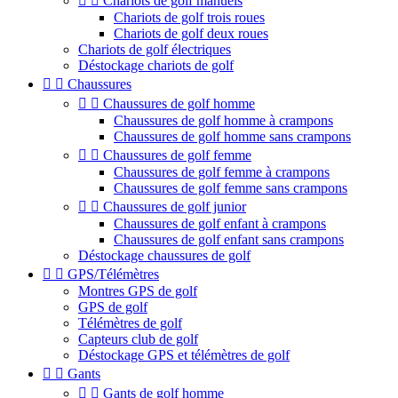


Chariots de golf manuels
Chariots de golf trois roues
Chariots de golf deux roues
Chariots de golf électriques
Déstockage chariots de golf


Chaussures


Chaussures de golf homme
Chaussures de golf homme à crampons
Chaussures de golf homme sans crampons


Chaussures de golf femme
Chaussures de golf femme à crampons
Chaussures de golf femme sans crampons


Chaussures de golf junior
Chaussures de golf enfant à crampons
Chaussures de golf enfant sans crampons
Déstockage chaussures de golf


GPS/Télémètres
Montres GPS de golf
GPS de golf
Télémètres de golf
Capteurs club de golf
Déstockage GPS et télémètres de golf


Gants


Gants de golf homme