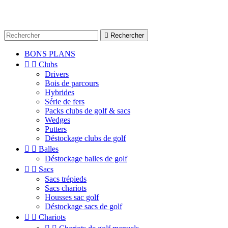

Rechercher
BONS PLANS


Clubs
Drivers
Bois de parcours
Hybrides
Série de fers
Packs clubs de golf & sacs
Wedges
Putters
Déstockage clubs de golf


Balles
Déstockage balles de golf


Sacs
Sacs trépieds
Sacs chariots
Housses sac golf
Déstockage sacs de golf


Chariots