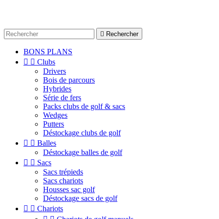

Rechercher
BONS PLANS


Clubs
Drivers
Bois de parcours
Hybrides
Série de fers
Packs clubs de golf & sacs
Wedges
Putters
Déstockage clubs de golf


Balles
Déstockage balles de golf


Sacs
Sacs trépieds
Sacs chariots
Housses sac golf
Déstockage sacs de golf


Chariots