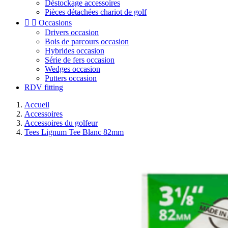
Déstockage accessoires
Pièces détachées chariot de golf


Occasions
Drivers occasion
Bois de parcours occasion
Hybrides occasion
Série de fers occasion
Wedges occasion
Putters occasion
RDV fitting
Accueil
Accessoires
Accessoires du golfeur
Tees Lignum Tee Blanc 82mm