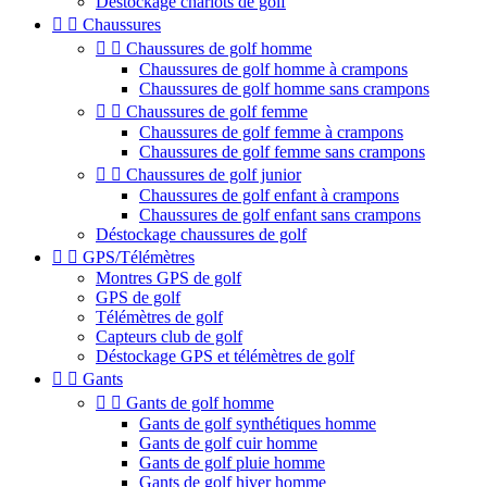
Déstockage chariots de golf


Chaussures


Chaussures de golf homme
Chaussures de golf homme à crampons
Chaussures de golf homme sans crampons


Chaussures de golf femme
Chaussures de golf femme à crampons
Chaussures de golf femme sans crampons


Chaussures de golf junior
Chaussures de golf enfant à crampons
Chaussures de golf enfant sans crampons
Déstockage chaussures de golf


GPS/Télémètres
Montres GPS de golf
GPS de golf
Télémètres de golf
Capteurs club de golf
Déstockage GPS et télémètres de golf


Gants


Gants de golf homme
Gants de golf synthétiques homme
Gants de golf cuir homme
Gants de golf pluie homme
Gants de golf hiver homme