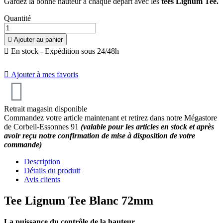
Gardez la bonne hauteur à chaque départ avec les
tees Lignum Tee.
Quantité

Ajouter au panier

En stock - Expédition sous 24/48h

Ajouter à mes favoris
Retrait magasin disponible
Commandez votre article maintenant et retirez dans notre Mégastore
de Corbeil-Essonnes 91
(valable pour les articles en stock et après
avoir reçu notre confirmation de mise à disposition de votre
10
/
10
(6 avis)
commande)
Description
Détails du produit
Avis clients
Tee Lignum Tee Blanc 72mm
La puissance du contrôle de la hauteur