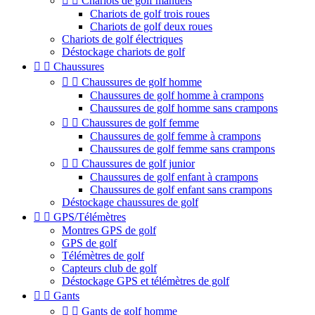


Chariots de golf manuels
Chariots de golf trois roues
Chariots de golf deux roues
Chariots de golf électriques
Déstockage chariots de golf


Chaussures


Chaussures de golf homme
Chaussures de golf homme à crampons
Chaussures de golf homme sans crampons


Chaussures de golf femme
Chaussures de golf femme à crampons
Chaussures de golf femme sans crampons


Chaussures de golf junior
Chaussures de golf enfant à crampons
Chaussures de golf enfant sans crampons
Déstockage chaussures de golf


GPS/Télémètres
Montres GPS de golf
GPS de golf
Télémètres de golf
Capteurs club de golf
Déstockage GPS et télémètres de golf


Gants


Gants de golf homme