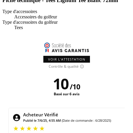
Fiche technique - Tees Lignum Tee Blanc 72mm
Type d'accessoires
Accessoires du golfeur
Type d'accessoires du golfeur
Tees
VOIR L'ATTESTATION
Contrôle & qualité
10
/
10
Basé sur 6 avis
Acheteur Vérifié
 de commande : 6/28/2025)
Publié le 2/19/22, 7:29 AM
(Date de 