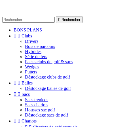

Rechercher
BONS PLANS


Clubs
Drivers
Bois de parcours
Hybrides
Série de fers
Packs clubs de golf & sacs
Wedges
Putters
Déstockage clubs de golf


Balles
Déstockage balles de golf


Sacs
Sacs trépieds
Sacs chariots
Housses sac golf
Déstockage sacs de golf


Chariots