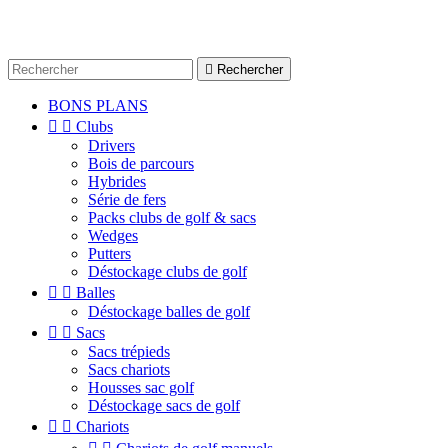

Rechercher
BONS PLANS


Clubs
Drivers
Bois de parcours
Hybrides
Série de fers
Packs clubs de golf & sacs
Wedges
Putters
Déstockage clubs de golf


Balles
Déstockage balles de golf


Sacs
Sacs trépieds
Sacs chariots
Housses sac golf
Déstockage sacs de golf


Chariots