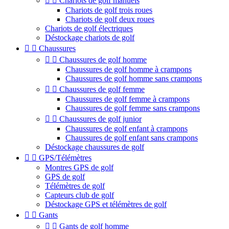


Chariots de golf manuels
Chariots de golf trois roues
Chariots de golf deux roues
Chariots de golf électriques
Déstockage chariots de golf


Chaussures


Chaussures de golf homme
Chaussures de golf homme à crampons
Chaussures de golf homme sans crampons


Chaussures de golf femme
Chaussures de golf femme à crampons
Chaussures de golf femme sans crampons


Chaussures de golf junior
Chaussures de golf enfant à crampons
Chaussures de golf enfant sans crampons
Déstockage chaussures de golf


GPS/Télémètres
Montres GPS de golf
GPS de golf
Télémètres de golf
Capteurs club de golf
Déstockage GPS et télémètres de golf


Gants


Gants de golf homme