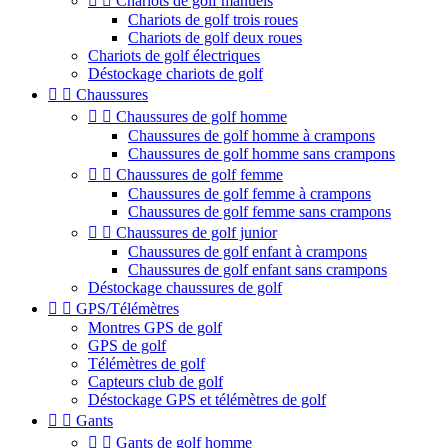


Chariots de golf manuels
Chariots de golf trois roues
Chariots de golf deux roues
Chariots de golf électriques
Déstockage chariots de golf


Chaussures


Chaussures de golf homme
Chaussures de golf homme à crampons
Chaussures de golf homme sans crampons


Chaussures de golf femme
Chaussures de golf femme à crampons
Chaussures de golf femme sans crampons


Chaussures de golf junior
Chaussures de golf enfant à crampons
Chaussures de golf enfant sans crampons
Déstockage chaussures de golf


GPS/Télémètres
Montres GPS de golf
GPS de golf
Télémètres de golf
Capteurs club de golf
Déstockage GPS et télémètres de golf


Gants


Gants de golf homme