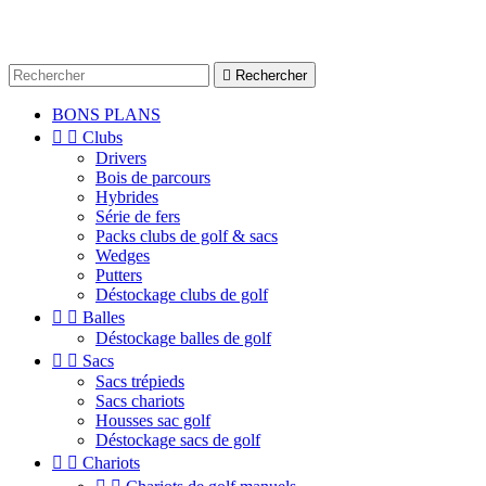

Rechercher
BONS PLANS


Clubs
Drivers
Bois de parcours
Hybrides
Série de fers
Packs clubs de golf & sacs
Wedges
Putters
Déstockage clubs de golf


Balles
Déstockage balles de golf


Sacs
Sacs trépieds
Sacs chariots
Housses sac golf
Déstockage sacs de golf


Chariots