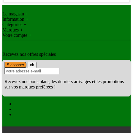
Le magasin
+
Information
+
Catégories
+
Marques
+
Votre compte
+
Recevez nos offres spéciales
Recevez nos bons plans, les derniers arrivages et les promotions
sur vos marques préférées !
Facebook
Twitter
Instagram