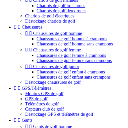


Chariots de golf manuels
Chariots de golf trois roues
Chariots de golf deux roues
Chariots de golf électriques
Déstockage chariots de golf


Chaussures


Chaussures de golf homme
Chaussures de golf homme à crampons
Chaussures de golf homme sans crampons


Chaussures de golf femme
Chaussures de golf femme à crampons
Chaussures de golf femme sans crampons


Chaussures de golf junior
Chaussures de golf enfant à crampons
Chaussures de golf enfant sans crampons
Déstockage chaussures de golf


GPS/Télémètres
Montres GPS de golf
GPS de golf
Télémètres de golf
Capteurs club de golf
Déstockage GPS et télémètres de golf


Gants


Gants de golf homme