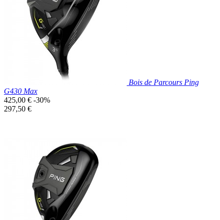
Bois de Parcours Ping
G430 Max
Prix
425,00 €
-30%
de
Prix
297,50 €
base
unitaire
Prix réduit

Aperçu rapide