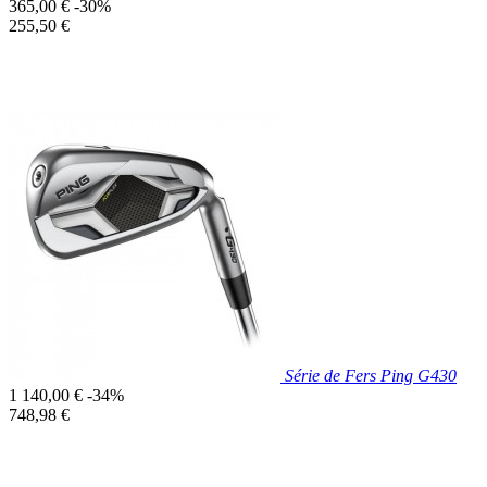
Prix
365,00 €
-30%
de
Prix
255,50 €
base
unitaire
Prix réduit

Aperçu rapide
Série de Fers Ping G430
Prix
1 140,00 €
-34%
de
Prix
748,98 €
base
unitaire