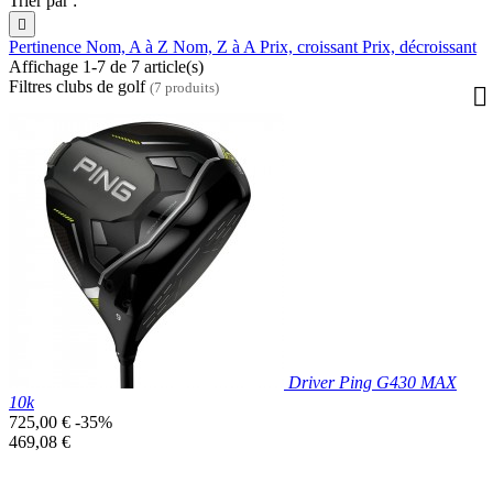
Trier par :

Pertinence
Nom, A à Z
Nom, Z à A
Prix, croissant
Prix, décroissant
Affichage 1-7 de 7 article(s)
Filtres clubs de golf
(7 produits)
Driver Ping G430 MAX
10k
Prix
725,00 €
-35%
de
Prix
469,08 €
base
unitaire