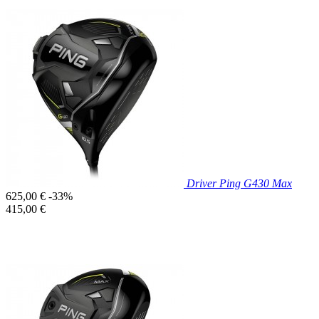
Prix réduit

Aperçu rapide
Driver Ping G430 Max
Prix
625,00 €
-33%
de
Prix
415,00 €
base
unitaire
Prix réduit

Aperçu rapide