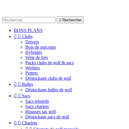

Rechercher
BONS PLANS


Clubs
Drivers
Bois de parcours
Hybrides
Série de fers
Packs clubs de golf & sacs
Wedges
Putters
Déstockage clubs de golf


Balles
Déstockage balles de golf


Sacs
Sacs trépieds
Sacs chariots
Housses sac golf
Déstockage sacs de golf


Chariots