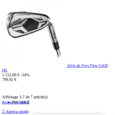
Prix réduit

Aperçu rapide
Série de Fers Ping G430
HL
Prix
1 212,00 €
-34%
de
Prix
799,92 €
base
unitaire
Affichage 1-7 de 7 article(s)
Prix réduit
Retour en haut


Aperçu rapide