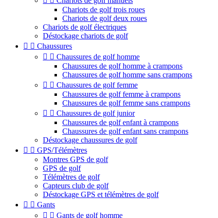


Chariots de golf manuels
Chariots de golf trois roues
Chariots de golf deux roues
Chariots de golf électriques
Déstockage chariots de golf


Chaussures


Chaussures de golf homme
Chaussures de golf homme à crampons
Chaussures de golf homme sans crampons


Chaussures de golf femme
Chaussures de golf femme à crampons
Chaussures de golf femme sans crampons


Chaussures de golf junior
Chaussures de golf enfant à crampons
Chaussures de golf enfant sans crampons
Déstockage chaussures de golf


GPS/Télémètres
Montres GPS de golf
GPS de golf
Télémètres de golf
Capteurs club de golf
Déstockage GPS et télémètres de golf


Gants


Gants de golf homme