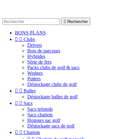

Rechercher
BONS PLANS


Clubs
Drivers
Bois de parcours
Hybrides
Série de fers
Packs clubs de golf & sacs
Wedges
Putters
Déstockage clubs de golf


Balles
Déstockage balles de golf


Sacs
Sacs trépieds
Sacs chariots
Housses sac golf
Déstockage sacs de golf


Chariots