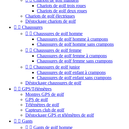


Chariots de golf manuels
Chariots de golf trois roues
Chariots de golf deux roues
Chariots de golf électriques
Déstockage chariots de golf


Chaussures


Chaussures de golf homme
Chaussures de golf homme à crampons
Chaussures de golf homme sans crampons


Chaussures de golf femme
Chaussures de golf femme à crampons
Chaussures de golf femme sans crampons


Chaussures de golf junior
Chaussures de golf enfant à crampons
Chaussures de golf enfant sans crampons
Déstockage chaussures de golf


GPS/Télémètres
Montres GPS de golf
GPS de golf
Télémètres de golf
Capteurs club de golf
Déstockage GPS et télémètres de golf


Gants


Gants de golf homme