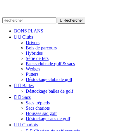

Rechercher
BONS PLANS


Clubs
Drivers
Bois de parcours
Hybrides
Série de fers
Packs clubs de golf & sacs
Wedges
Putters
Déstockage clubs de golf


Balles
Déstockage balles de golf


Sacs
Sacs trépieds
Sacs chariots
Housses sac golf
Déstockage sacs de golf


Chariots