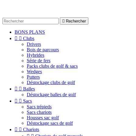

Rechercher
BONS PLANS


Clubs
Drivers
Bois de parcours
Hybrides
Série de fers
Packs clubs de golf & sacs
Wedges
Putters
Déstockage clubs de golf


Balles
Déstockage balles de golf


Sacs
Sacs trépieds
Sacs chariots
Housses sac golf
Déstockage sacs de golf


Chariots