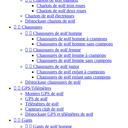


Chariots de golf manuels
Chariots de golf trois roues
Chariots de golf deux roues
Chariots de golf électriques
Déstockage chariots de golf


Chaussures


Chaussures de golf homme
Chaussures de golf homme à crampons
Chaussures de golf homme sans crampons


Chaussures de golf femme
Chaussures de golf femme à crampons
Chaussures de golf femme sans crampons


Chaussures de golf junior
Chaussures de golf enfant à crampons
Chaussures de golf enfant sans crampons
Déstockage chaussures de golf


GPS/Télémètres
Montres GPS de golf
GPS de golf
Télémètres de golf
Capteurs club de golf
Déstockage GPS et télémètres de golf


Gants


Gants de golf homme