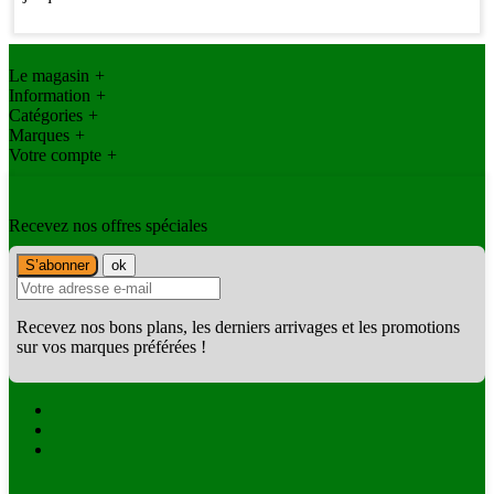
Le magasin
+
Information
+
Catégories
+
Marques
+
Votre compte
+
Recevez nos offres spéciales
Recevez nos bons plans, les derniers arrivages et les promotions
sur vos marques préférées !
Facebook
Twitter
Instagram