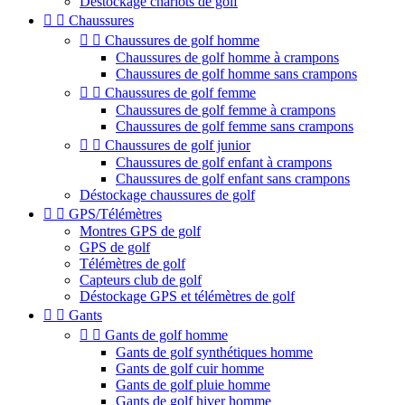
Déstockage chariots de golf


Chaussures


Chaussures de golf homme
Chaussures de golf homme à crampons
Chaussures de golf homme sans crampons


Chaussures de golf femme
Chaussures de golf femme à crampons
Chaussures de golf femme sans crampons


Chaussures de golf junior
Chaussures de golf enfant à crampons
Chaussures de golf enfant sans crampons
Déstockage chaussures de golf


GPS/Télémètres
Montres GPS de golf
GPS de golf
Télémètres de golf
Capteurs club de golf
Déstockage GPS et télémètres de golf


Gants


Gants de golf homme
Gants de golf synthétiques homme
Gants de golf cuir homme
Gants de golf pluie homme
Gants de golf hiver homme