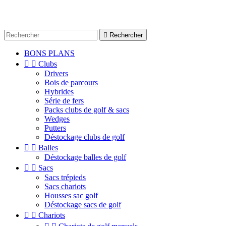

Rechercher
BONS PLANS


Clubs
Drivers
Bois de parcours
Hybrides
Série de fers
Packs clubs de golf & sacs
Wedges
Putters
Déstockage clubs de golf


Balles
Déstockage balles de golf


Sacs
Sacs trépieds
Sacs chariots
Housses sac golf
Déstockage sacs de golf


Chariots