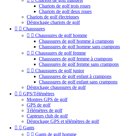


Chariots de golf manuels
Chariots de golf trois roues
Chariots de golf deux roues
Chariots de golf électriques
Déstockage chariots de golf


Chaussures


Chaussures de golf homme
Chaussures de golf homme à crampons
Chaussures de golf homme sans crampons


Chaussures de golf femme
Chaussures de golf femme à crampons
Chaussures de golf femme sans crampons


Chaussures de golf junior
Chaussures de golf enfant à crampons
Chaussures de golf enfant sans crampons
Déstockage chaussures de golf


GPS/Télémètres
Montres GPS de golf
GPS de golf
Télémètres de golf
Capteurs club de golf
Déstockage GPS et télémètres de golf


Gants


Gants de golf homme