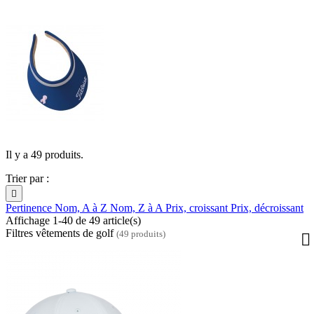
Il y a 49 produits.
Trier par :

Pertinence
Nom, A à Z
Nom, Z à A
Prix, croissant
Prix, décroissant
Affichage 1-40 de 49 article(s)
Filtres vêtements de golf
(49 produits)