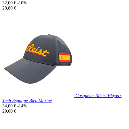
Prix
32,00 €
-10%
de
Prix
28,80 €
base
unitaire
Prix réduit
Nouveau

Aperçu rapide
Blanc
Casquette Titleist Players
Tech Espagne Bleu Marine
Prix
34,00 €
-14%
de
Prix
29,00 €
base
unitaire