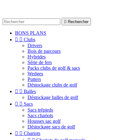

Rechercher
BONS PLANS


Clubs
Drivers
Bois de parcours
Hybrides
Série de fers
Packs clubs de golf & sacs
Wedges
Putters
Déstockage clubs de golf


Balles
Déstockage balles de golf


Sacs
Sacs trépieds
Sacs chariots
Housses sac golf
Déstockage sacs de golf


Chariots