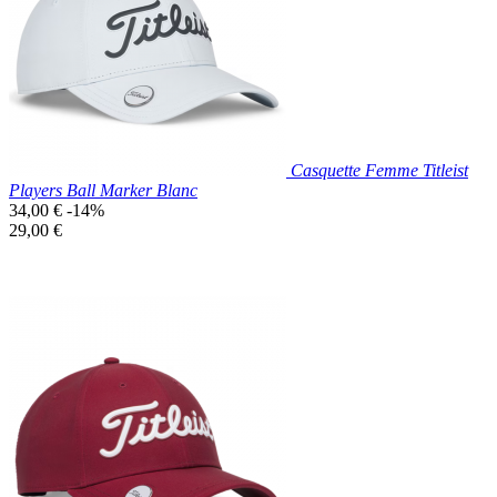
Casquette Femme Titleist
Players Ball Marker Blanc
Prix
34,00 €
-14%
de
Prix
29,00 €
base
unitaire
Prix réduit
Nouveau

Aperçu rapide
Blanc