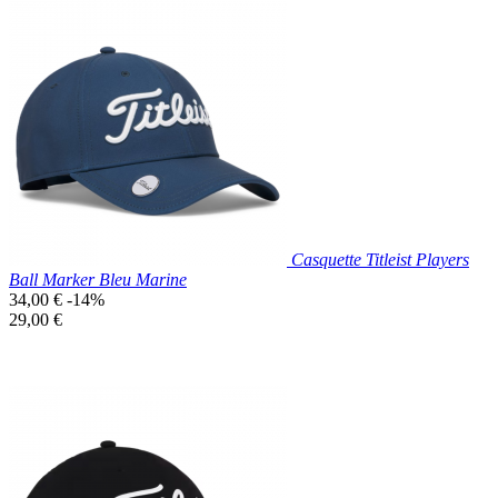
Prix réduit
Nouveau

Aperçu rapide
Gris
Foncé
Casquette Titleist Players
Ball Marker Bleu Marine
Prix
34,00 €
-14%
de
Prix
29,00 €
base
unitaire
Prix réduit
Nouveau

Aperçu rapide