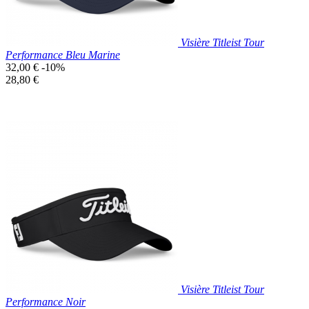
Visière Titleist Tour
Performance Bleu Marine
Prix
32,00 €
-10%
de
Prix
28,80 €
base
unitaire
Prix réduit
Nouveau

Aperçu rapide
Bleu
Marine
Visière Titleist Tour
Performance Noir