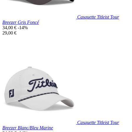
Casquette Titleist Tour
Breezer Gris Foncé
Prix
34,00 €
-14%
de
Prix
29,00 €
base
unitaire
Prix réduit
Nouveau

Aperçu rapide
Gris
Foncé
Casquette Titleist Tour
Breezer Blanc/Bleu Marine