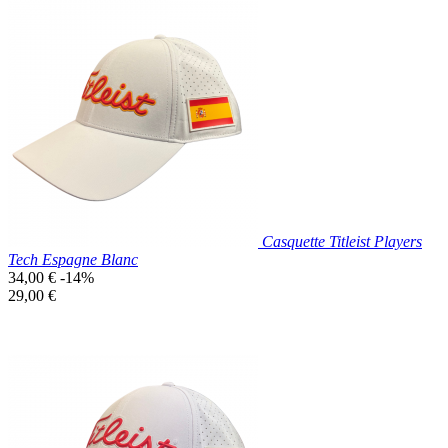
Prix réduit
Nouveau

Aperçu rapide
Bleu
Marine
Casquette Titleist Players
Tech Espagne Blanc
Prix
34,00 €
-14%
de
Prix
29,00 €
base
unitaire
Prix réduit
Nouveau

Aperçu rapide