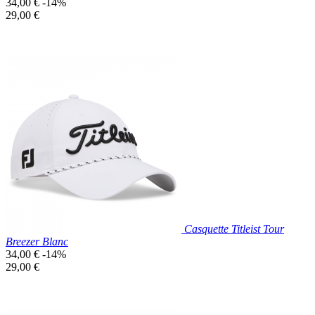
Prix
34,00 €
-14%
de
Prix
29,00 €
base
unitaire
Prix réduit
Nouveau

Aperçu rapide
Blanc
Casquette Titleist Tour
Breezer Blanc
Prix
34,00 €
-14%
de
Prix
29,00 €
base
unitaire