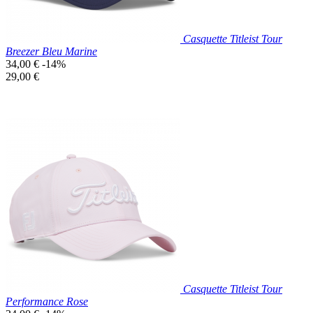
Casquette Titleist Tour
Breezer Bleu Marine
Prix
34,00 €
-14%
de
Prix
29,00 €
base
unitaire
Prix réduit
Nouveau

Aperçu rapide
Bleu
Marine
Casquette Titleist Tour
Performance Rose