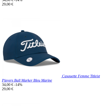
de
Prix
29,00 €
base
unitaire
Prix réduit
Nouveau

Aperçu rapide
Blanc
Casquette Femme Titleist
Players Ball Marker Bleu Marine
Prix
34,00 €
-14%
de
Prix
29,00 €
base
unitaire