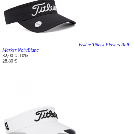
Noir
Visière Titleist Players Ball
Marker Noir/Blanc
Prix
32,00 €
-10%
de
Prix
28,80 €
base
unitaire
Prix réduit
Nouveau

Aperçu rapide
Noir