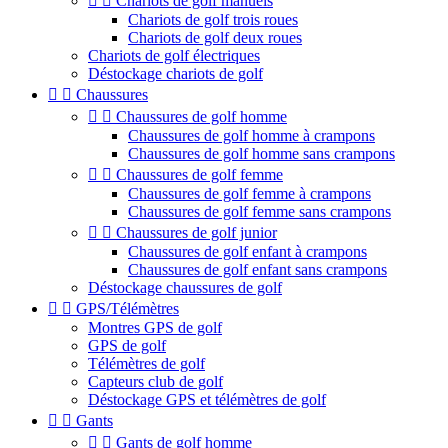


Chariots de golf manuels
Chariots de golf trois roues
Chariots de golf deux roues
Chariots de golf électriques
Déstockage chariots de golf


Chaussures


Chaussures de golf homme
Chaussures de golf homme à crampons
Chaussures de golf homme sans crampons


Chaussures de golf femme
Chaussures de golf femme à crampons
Chaussures de golf femme sans crampons


Chaussures de golf junior
Chaussures de golf enfant à crampons
Chaussures de golf enfant sans crampons
Déstockage chaussures de golf


GPS/Télémètres
Montres GPS de golf
GPS de golf
Télémètres de golf
Capteurs club de golf
Déstockage GPS et télémètres de golf


Gants


Gants de golf homme