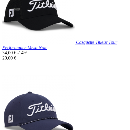
Blanc
Casquette Titleist Tour
Performance Mesh Noir
Prix
34,00 €
-14%
de
Prix
29,00 €
base
unitaire
Prix réduit
Nouveau

Aperçu rapide
Noir