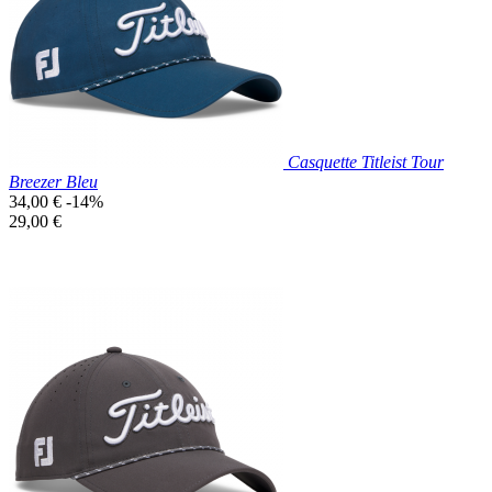
Gris
Foncé
Casquette Titleist Tour
Breezer Bleu
Prix
34,00 €
-14%
de
Prix
29,00 €
base
unitaire
Prix réduit
Nouveau

Aperçu rapide
Bleu