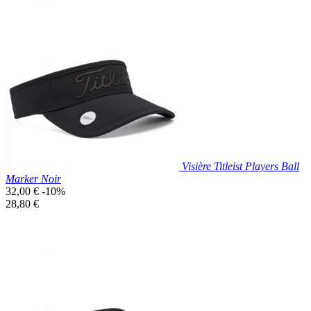
Prix réduit
Nouveau

Aperçu rapide
Blanc
Visière Titleist Players Ball
Marker Noir
Prix
32,00 €
-10%
de
Prix
28,80 €
base
unitaire
Prix réduit
Nouveau

Aperçu rapide