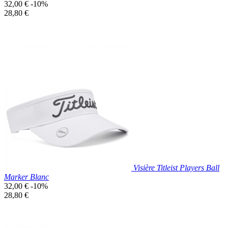
Prix
32,00 €
-10%
de
Prix
28,80 €
base
unitaire
Prix réduit
Nouveau

Aperçu rapide
Noir
Visière Titleist Players Ball
Marker Blanc
Prix
32,00 €
-10%
de
Prix
28,80 €
base
unitaire