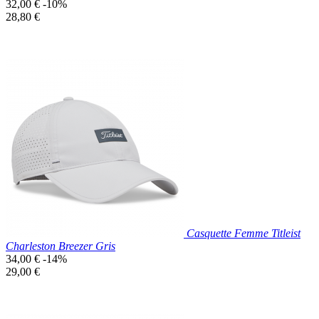
Prix
32,00 €
-10%
de
Prix
28,80 €
base
unitaire
Prix réduit
Nouveau

Aperçu rapide
Gris
Casquette Femme Titleist
Charleston Breezer Gris
Prix
34,00 €
-14%
de
Prix
29,00 €
base
unitaire