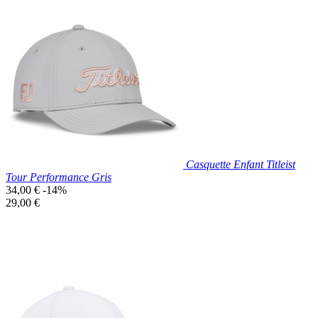
Prix réduit
Nouveau

Aperçu rapide
Bleu
Marine
Casquette Enfant Titleist
Tour Performance Gris
Prix
34,00 €
-14%
de
Prix
29,00 €
base
unitaire
Prix réduit
Nouveau

Aperçu rapide
Gris