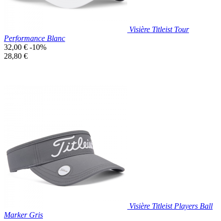
Visière Titleist Tour
Performance Blanc
Prix
32,00 €
-10%
de
Prix
28,80 €
base
unitaire
Prix réduit
Nouveau

Aperçu rapide
Blanc
Visière Titleist Players Ball
Marker Gris