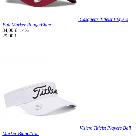
Casquette Titleist Players
Ball Marker Rouge/Blanc
Prix
34,00 €
-14%
de
Prix
29,00 €
base
unitaire
Prix réduit
Nouveau

Aperçu rapide
Rouge
Visière Titleist Players Ball
Marker Blanc/Noir