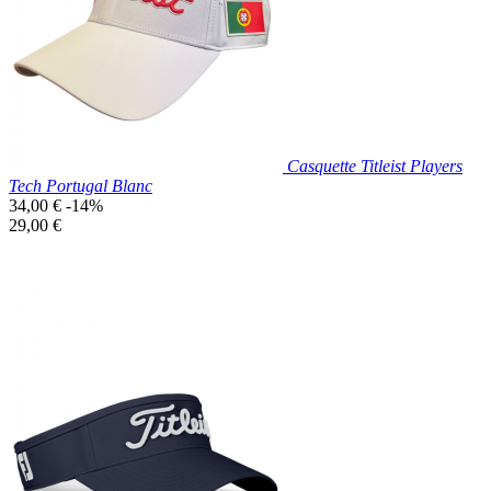
Blanc
Casquette Titleist Players
Tech Portugal Blanc
Prix
34,00 €
-14%
de
Prix
29,00 €
base
unitaire
Prix réduit
Nouveau

Aperçu rapide
Blanc