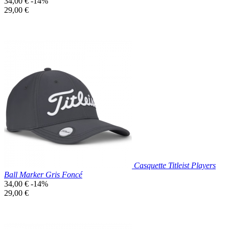
Prix
34,00 €
-14%
de
Prix
29,00 €
base
unitaire
Prix réduit
Nouveau

Aperçu rapide
Rose
Casquette Titleist Players
Ball Marker Gris Foncé
Prix
34,00 €
-14%
de
Prix
29,00 €
base
unitaire