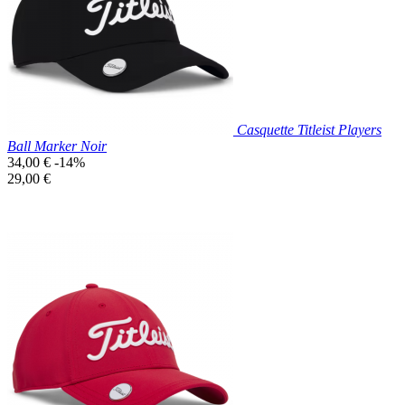
Bleu
Marine
Casquette Titleist Players
Ball Marker Noir
Prix
34,00 €
-14%
de
Prix
29,00 €
base
unitaire
Prix réduit
Nouveau

Aperçu rapide
Noir