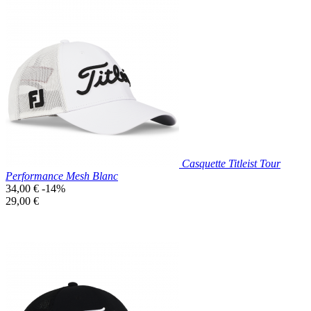
Prix réduit
Nouveau

Aperçu rapide
Blanc
Casquette Titleist Tour
Performance Mesh Blanc
Prix
34,00 €
-14%
de
Prix
29,00 €
base
unitaire
Prix réduit
Nouveau

Aperçu rapide