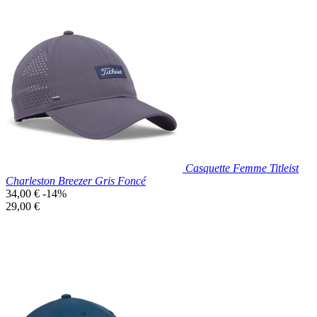
Prix réduit
Nouveau

Aperçu rapide
Gris
Casquette Femme Titleist
Charleston Breezer Gris Foncé
Prix
34,00 €
-14%
de
Prix
29,00 €
base
unitaire
Prix réduit
Nouveau

Aperçu rapide