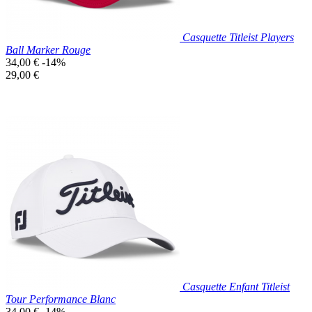
Casquette Titleist Players
Ball Marker Rouge
Prix
34,00 €
-14%
de
Prix
29,00 €
base
unitaire
Prix réduit
Nouveau

Aperçu rapide
Rouge
Casquette Enfant Titleist
Tour Performance Blanc
Prix
34,00 €
-14%