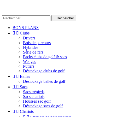

Rechercher
BONS PLANS


Clubs
Drivers
Bois de parcours
Hybrides
Série de fers
Packs clubs de golf & sacs
Wedges
Putters
Déstockage clubs de golf


Balles
Déstockage balles de golf


Sacs
Sacs trépieds
Sacs chariots
Housses sac golf
Déstockage sacs de golf


Chariots