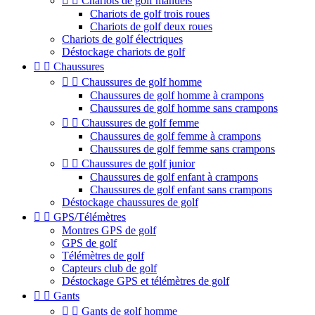


Chariots de golf manuels
Chariots de golf trois roues
Chariots de golf deux roues
Chariots de golf électriques
Déstockage chariots de golf


Chaussures


Chaussures de golf homme
Chaussures de golf homme à crampons
Chaussures de golf homme sans crampons


Chaussures de golf femme
Chaussures de golf femme à crampons
Chaussures de golf femme sans crampons


Chaussures de golf junior
Chaussures de golf enfant à crampons
Chaussures de golf enfant sans crampons
Déstockage chaussures de golf


GPS/Télémètres
Montres GPS de golf
GPS de golf
Télémètres de golf
Capteurs club de golf
Déstockage GPS et télémètres de golf


Gants


Gants de golf homme