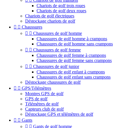


Chariots de golf manuels
Chariots de golf trois roues
Chariots de golf deux roues
Chariots de golf électriques
Déstockage chariots de golf


Chaussures


Chaussures de golf homme
Chaussures de golf homme à crampons
Chaussures de golf homme sans crampons


Chaussures de golf femme
Chaussures de golf femme à crampons
Chaussures de golf femme sans crampons


Chaussures de golf junior
Chaussures de golf enfant à crampons
Chaussures de golf enfant sans crampons
Déstockage chaussures de golf


GPS/Télémètres
Montres GPS de golf
GPS de golf
Télémètres de golf
Capteurs club de golf
Déstockage GPS et télémètres de golf


Gants


Gants de golf homme