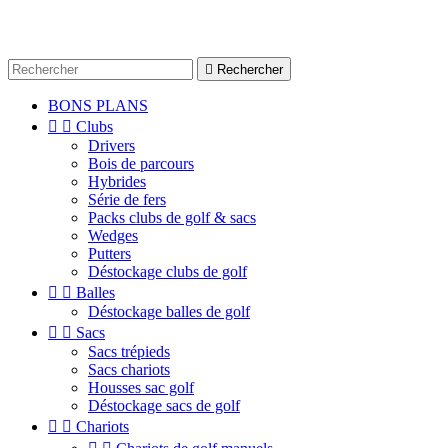

Rechercher
BONS PLANS


Clubs
Drivers
Bois de parcours
Hybrides
Série de fers
Packs clubs de golf & sacs
Wedges
Putters
Déstockage clubs de golf


Balles
Déstockage balles de golf


Sacs
Sacs trépieds
Sacs chariots
Housses sac golf
Déstockage sacs de golf


Chariots