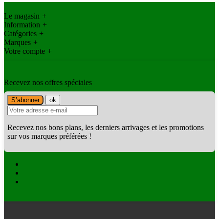
Le magasin
+
Information
+
Catégories
+
Marques
+
Votre compte
+
Recevez nos offres spéciales
Recevez nos bons plans, les derniers arrivages et les promotions
sur vos marques préférées !
Facebook
Twitter
Instagram