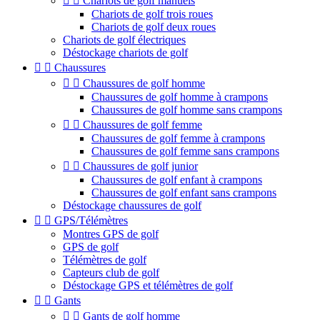


Chariots de golf manuels
Chariots de golf trois roues
Chariots de golf deux roues
Chariots de golf électriques
Déstockage chariots de golf


Chaussures


Chaussures de golf homme
Chaussures de golf homme à crampons
Chaussures de golf homme sans crampons


Chaussures de golf femme
Chaussures de golf femme à crampons
Chaussures de golf femme sans crampons


Chaussures de golf junior
Chaussures de golf enfant à crampons
Chaussures de golf enfant sans crampons
Déstockage chaussures de golf


GPS/Télémètres
Montres GPS de golf
GPS de golf
Télémètres de golf
Capteurs club de golf
Déstockage GPS et télémètres de golf


Gants


Gants de golf homme