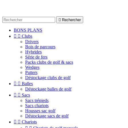

Rechercher
BONS PLANS


Clubs
Drivers
Bois de parcours
Hybrides
Série de fers
Packs clubs de golf & sacs
Wedges
Putters
Déstockage clubs de golf


Balles
Déstockage balles de golf


Sacs
Sacs trépieds
Sacs chariots
Housses sac golf
Déstockage sacs de golf


Chariots