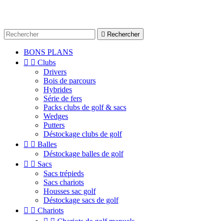

Rechercher
BONS PLANS


Clubs
Drivers
Bois de parcours
Hybrides
Série de fers
Packs clubs de golf & sacs
Wedges
Putters
Déstockage clubs de golf


Balles
Déstockage balles de golf


Sacs
Sacs trépieds
Sacs chariots
Housses sac golf
Déstockage sacs de golf


Chariots