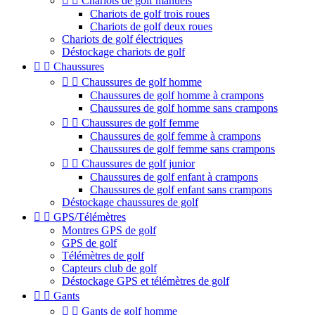


Chariots de golf manuels
Chariots de golf trois roues
Chariots de golf deux roues
Chariots de golf électriques
Déstockage chariots de golf


Chaussures


Chaussures de golf homme
Chaussures de golf homme à crampons
Chaussures de golf homme sans crampons


Chaussures de golf femme
Chaussures de golf femme à crampons
Chaussures de golf femme sans crampons


Chaussures de golf junior
Chaussures de golf enfant à crampons
Chaussures de golf enfant sans crampons
Déstockage chaussures de golf


GPS/Télémètres
Montres GPS de golf
GPS de golf
Télémètres de golf
Capteurs club de golf
Déstockage GPS et télémètres de golf


Gants


Gants de golf homme