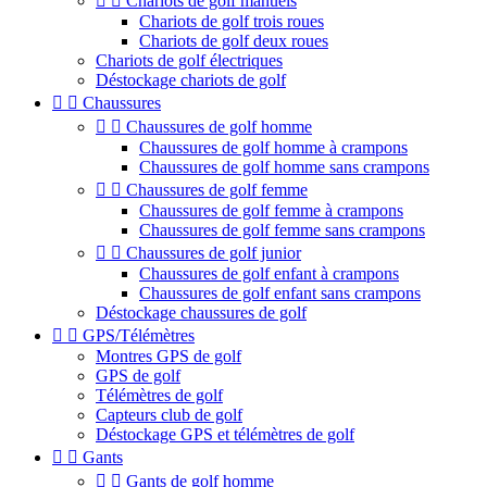


Chariots de golf manuels
Chariots de golf trois roues
Chariots de golf deux roues
Chariots de golf électriques
Déstockage chariots de golf


Chaussures


Chaussures de golf homme
Chaussures de golf homme à crampons
Chaussures de golf homme sans crampons


Chaussures de golf femme
Chaussures de golf femme à crampons
Chaussures de golf femme sans crampons


Chaussures de golf junior
Chaussures de golf enfant à crampons
Chaussures de golf enfant sans crampons
Déstockage chaussures de golf


GPS/Télémètres
Montres GPS de golf
GPS de golf
Télémètres de golf
Capteurs club de golf
Déstockage GPS et télémètres de golf


Gants


Gants de golf homme