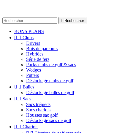

Rechercher
BONS PLANS


Clubs
Drivers
Bois de parcours
Hybrides
Série de fers
Packs clubs de golf & sacs
Wedges
Putters
Déstockage clubs de golf


Balles
Déstockage balles de golf


Sacs
Sacs trépieds
Sacs chariots
Housses sac golf
Déstockage sacs de golf


Chariots