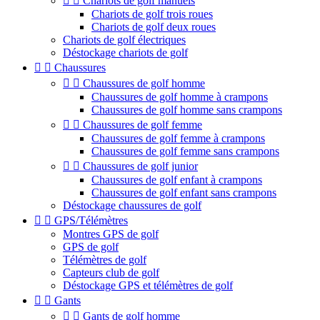


Chariots de golf manuels
Chariots de golf trois roues
Chariots de golf deux roues
Chariots de golf électriques
Déstockage chariots de golf


Chaussures


Chaussures de golf homme
Chaussures de golf homme à crampons
Chaussures de golf homme sans crampons


Chaussures de golf femme
Chaussures de golf femme à crampons
Chaussures de golf femme sans crampons


Chaussures de golf junior
Chaussures de golf enfant à crampons
Chaussures de golf enfant sans crampons
Déstockage chaussures de golf


GPS/Télémètres
Montres GPS de golf
GPS de golf
Télémètres de golf
Capteurs club de golf
Déstockage GPS et télémètres de golf


Gants


Gants de golf homme