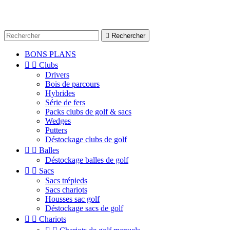

Rechercher
BONS PLANS


Clubs
Drivers
Bois de parcours
Hybrides
Série de fers
Packs clubs de golf & sacs
Wedges
Putters
Déstockage clubs de golf


Balles
Déstockage balles de golf


Sacs
Sacs trépieds
Sacs chariots
Housses sac golf
Déstockage sacs de golf


Chariots