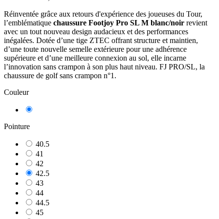
Réinventée grâce aux retours d'expérience des joueuses du Tour,
l’emblématique
chaussure Footjoy Pro SL M blanc/noir
revient
avec un tout nouveau design audacieux et des performances
inégalées. Dotée d’une tige ZTEC offrant structure et maintien,
d’une toute nouvelle semelle extérieure pour une adhérence
supérieure et d’une meilleure connexion au sol, elle incarne
l’innovation sans crampon à son plus haut niveau. FJ PRO/SL, la
chaussure de golf sans crampon n°1.
Couleur
Blanc/Noir
Pointure
40.5
41
42
42.5
43
44
44.5
45