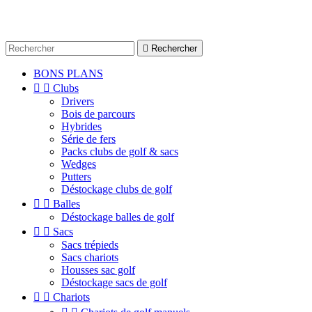

Rechercher
BONS PLANS


Clubs
Drivers
Bois de parcours
Hybrides
Série de fers
Packs clubs de golf & sacs
Wedges
Putters
Déstockage clubs de golf


Balles
Déstockage balles de golf


Sacs
Sacs trépieds
Sacs chariots
Housses sac golf
Déstockage sacs de golf


Chariots