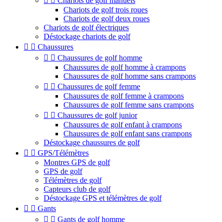


Chariots de golf manuels
Chariots de golf trois roues
Chariots de golf deux roues
Chariots de golf électriques
Déstockage chariots de golf


Chaussures


Chaussures de golf homme
Chaussures de golf homme à crampons
Chaussures de golf homme sans crampons


Chaussures de golf femme
Chaussures de golf femme à crampons
Chaussures de golf femme sans crampons


Chaussures de golf junior
Chaussures de golf enfant à crampons
Chaussures de golf enfant sans crampons
Déstockage chaussures de golf


GPS/Télémètres
Montres GPS de golf
GPS de golf
Télémètres de golf
Capteurs club de golf
Déstockage GPS et télémètres de golf


Gants


Gants de golf homme