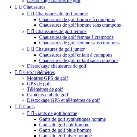
Déstockage chariots de golf


Chaussures


Chaussures de golf homme
Chaussures de golf homme à crampons
Chaussures de golf homme sans crampons


Chaussures de golf femme
Chaussures de golf femme à crampons
Chaussures de golf femme sans crampons


Chaussures de golf junior
Chaussures de golf enfant à crampons
Chaussures de golf enfant sans crampons
Déstockage chaussures de golf


GPS/Télémètres
Montres GPS de golf
GPS de golf
Télémètres de golf
Capteurs club de golf
Déstockage GPS et télémètres de golf


Gants


Gants de golf homme
Gants de golf synthétiques homme
Gants de golf cuir homme
Gants de golf pluie homme
Gants de golf hiver homme