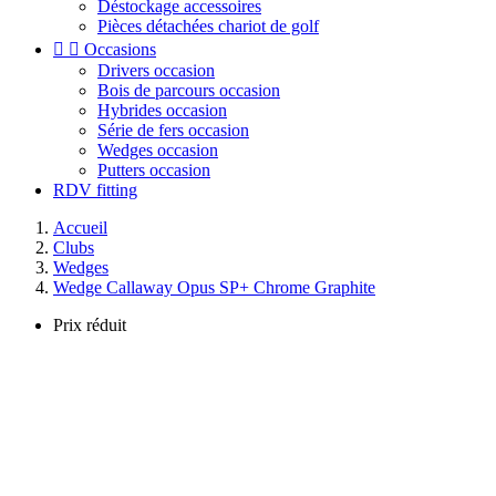
Déstockage accessoires
Pièces détachées chariot de golf


Occasions
Drivers occasion
Bois de parcours occasion
Hybrides occasion
Série de fers occasion
Wedges occasion
Putters occasion
RDV fitting
Accueil
Clubs
Wedges
Wedge Callaway Opus SP+ Chrome Graphite
Prix réduit