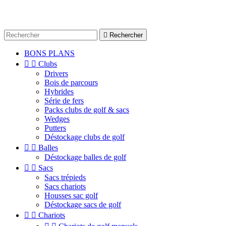

Rechercher
BONS PLANS


Clubs
Drivers
Bois de parcours
Hybrides
Série de fers
Packs clubs de golf & sacs
Wedges
Putters
Déstockage clubs de golf


Balles
Déstockage balles de golf


Sacs
Sacs trépieds
Sacs chariots
Housses sac golf
Déstockage sacs de golf


Chariots