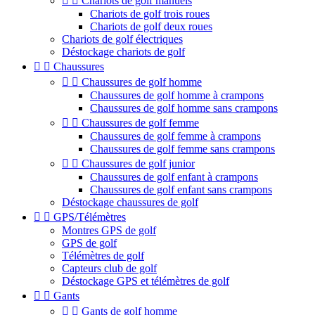


Chariots de golf manuels
Chariots de golf trois roues
Chariots de golf deux roues
Chariots de golf électriques
Déstockage chariots de golf


Chaussures


Chaussures de golf homme
Chaussures de golf homme à crampons
Chaussures de golf homme sans crampons


Chaussures de golf femme
Chaussures de golf femme à crampons
Chaussures de golf femme sans crampons


Chaussures de golf junior
Chaussures de golf enfant à crampons
Chaussures de golf enfant sans crampons
Déstockage chaussures de golf


GPS/Télémètres
Montres GPS de golf
GPS de golf
Télémètres de golf
Capteurs club de golf
Déstockage GPS et télémètres de golf


Gants


Gants de golf homme