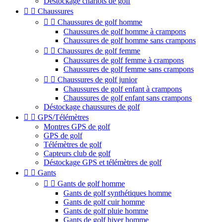
Déstockage chariots de golf


Chaussures


Chaussures de golf homme
Chaussures de golf homme à crampons
Chaussures de golf homme sans crampons


Chaussures de golf femme
Chaussures de golf femme à crampons
Chaussures de golf femme sans crampons


Chaussures de golf junior
Chaussures de golf enfant à crampons
Chaussures de golf enfant sans crampons
Déstockage chaussures de golf


GPS/Télémètres
Montres GPS de golf
GPS de golf
Télémètres de golf
Capteurs club de golf
Déstockage GPS et télémètres de golf


Gants


Gants de golf homme
Gants de golf synthétiques homme
Gants de golf cuir homme
Gants de golf pluie homme
Gants de golf hiver homme