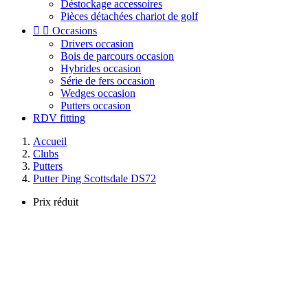
Déstockage accessoires
Pièces détachées chariot de golf


Occasions
Drivers occasion
Bois de parcours occasion
Hybrides occasion
Série de fers occasion
Wedges occasion
Putters occasion
RDV fitting
Accueil
Clubs
Putters
Putter Ping Scottsdale DS72
Prix réduit